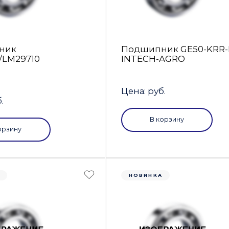
ник
Подшипник GE50-KRR
/LM29710
INTECH-AGRO
Цена: руб.
.
В корзину
орзину
А
НОВИНКА