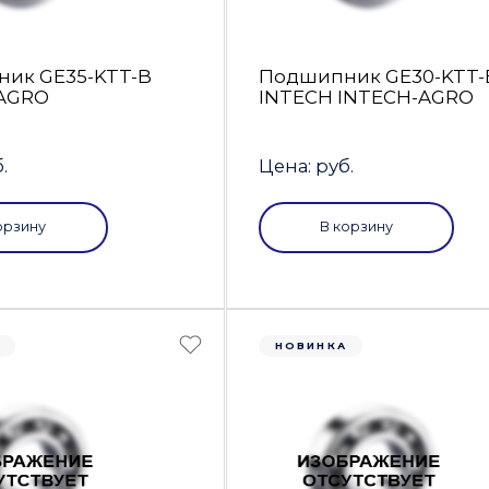
ик GE35-KTT-B
Подшипник GE30-KTT-
AGRO
INTECH INTECH-AGRO
.
Цена: руб.
орзину
В корзину
А
НОВИНКА