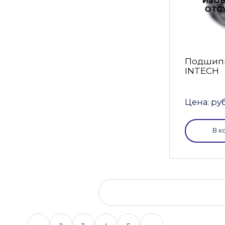
Подшипн
INTECH
Цена: руб
В к