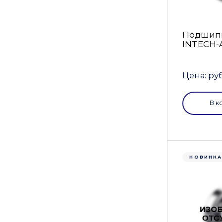
Подшипн
INTECH-
Цена: руб
В к
НОВИНК