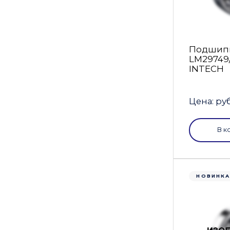
Подшип
LM29749
INTECH
Цена: руб
В к
НОВИНК