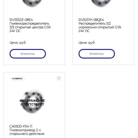
RV5332E-08E4
RV3231H-08QE4
Пневмораспределитель
Распределитель 3/2
5/3 открытые центра G1/4
нормально-открытый G1/4
24V DC
24V DC
Цена: руб.
Цена: руб.
В корзину
В корзину
НОВИНКА
CA050D-F04-11
Пневмопривод 2-х
стороннего действия