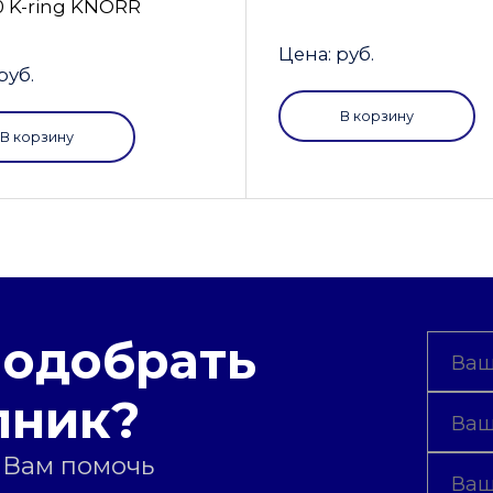
0 K-ring KNORR
Цена: руб.
руб.
В корзину
В корзину
подобрать
пник?
 Вам помочь