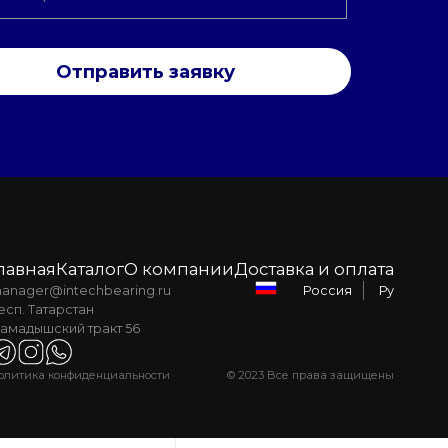
Отправить заявку
лавная
Каталог
О компании
Доставка и оплата
anager@intechbearing.ru
Ру
Россия
есп. Татарстан
амадышский тракт 56
олитика конфиденциальности
© 2023 Все права защищены