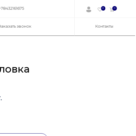
+78432161675
0
0
Заказать звонок
Контакты
ловка
.