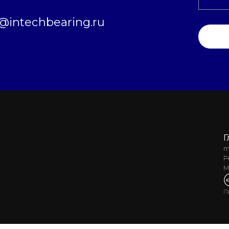
intechbearing.ru
Г
m
Р
М
П