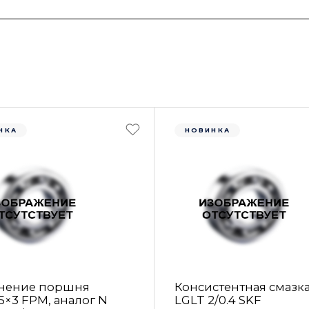
НКА
НОВИНКА
нение поршня
Консистентная смазк
5×3 FРM, аналог N
LGLT 2/0.4 SKF