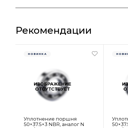
Рекомендации
НОВИНКА
НОВИ
Уплотнение поршня
Уплот
50×37.5×3 NBR, аналог N
50×37.