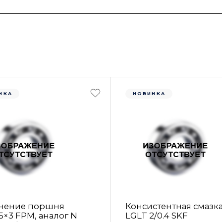
НКА
НОВИНКА
нение поршня
Консистентная смазк
5×3 FРM, аналог N
LGLT 2/0.4 SKF