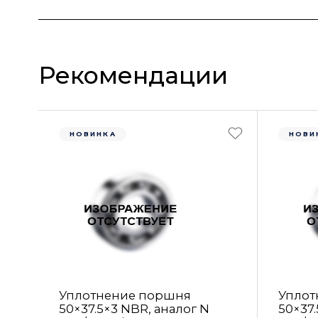
Рекомендации
НОВИНКА
НОВИ
Уплотнение поршня
Уплот
50×37.5×3 NBR, аналог N
50×37.