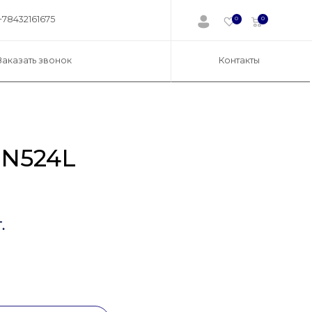
+78432161675
0
0
Заказать звонок
Контакты
SN524L
.