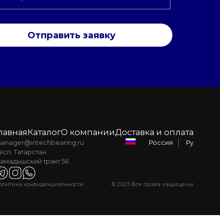
Отправить заявку
лавная
Каталог
О компании
Доставка и оплата
anager@intechbearing.ru
Ру
Россия
есп. Татарстан
амадышский тракт 56
олитика конфиденциальности
© 2023 Все права защищены