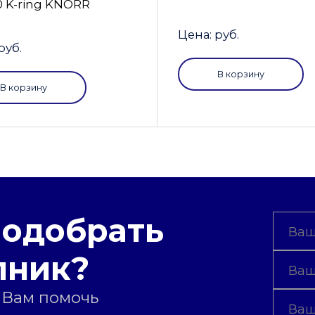
0 K-ring KNORR
Цена: руб.
руб.
В корзину
В корзину
подобрать
пник?
 Вам помочь