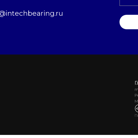
intechbearing.ru
Г
m
Р
М
П