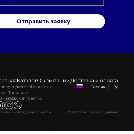
Отправить заявку
лавная
Каталог
О компании
Доставка и оплата
anager@intechbearing.ru
Ру
Россия
есп. Татарстан
амадышский тракт 56
олитика конфиденциальности
© 2023 Все права защищены