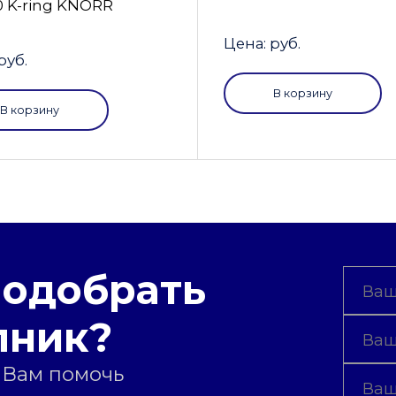
0 K-ring KNORR
Цена: руб.
руб.
В корзину
В корзину
подобрать
пник?
 Вам помочь