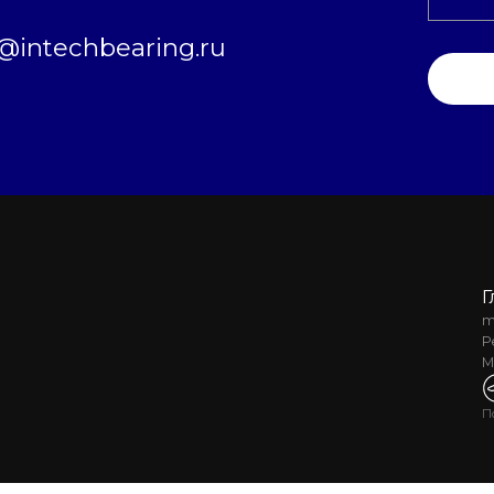
intechbearing.ru
Г
m
Р
М
П