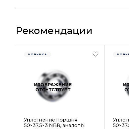
Рекомендации
НОВИНКА
НОВИ
Уплотнение поршня
Уплот
50×37.5×3 NBR, аналог N
50×37.