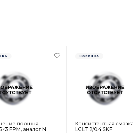
НКА
НОВИНКА
нение поршня
Консистентная смазк
5×3 FРM, аналог N
LGLT 2/0.4 SKF