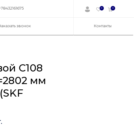
+78432161675
0
0
Заказать звонок
Контакты
вой C108
d=2802 мм
 (SKF
.