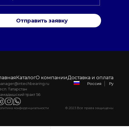
Отправить заявку
лавная
Каталог
О компании
Доставка и оплата
anager@intechbearing.ru
Ру
Россия
есп. Татарстан
амадышский тракт 56
олитика конфиденциальности
© 2023 Все права защищены