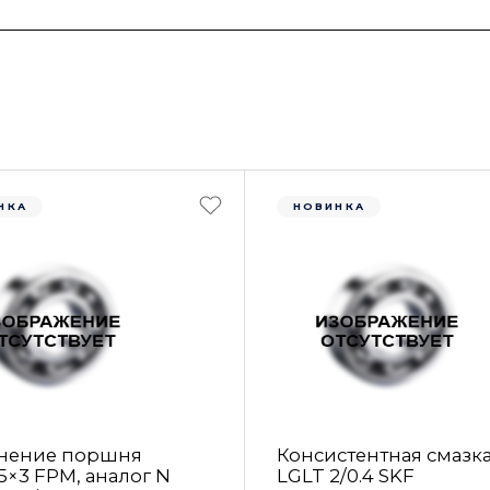
НКА
НОВИНКА
нение поршня
Консистентная смазк
5×3 FРM, аналог N
LGLT 2/0.4 SKF