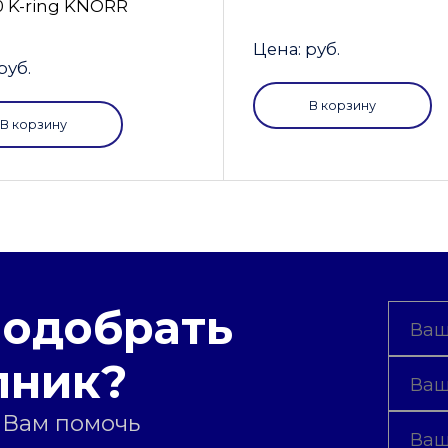
0 K-ring KNORR
Цена: руб.
руб.
В корзину
В корзину
подобрать
пник?
 Вам помочь