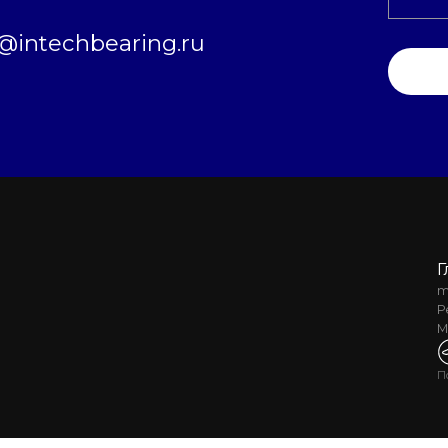
intechbearing.ru
Г
m
Р
М
П