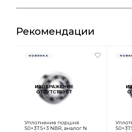
Рекомендации
НОВИНКА
НОВИ
Уплотнение поршня
Уплот
50×37.5×3 NBR, аналог N
50×37.