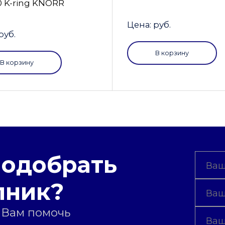
0 K-ring KNORR
Цена: руб.
руб.
В корзину
В корзину
подобрать
пник?
 Вам помочь