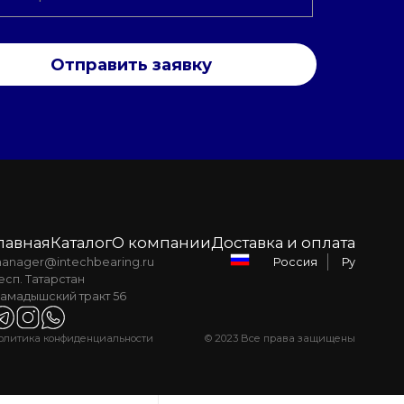
Отправить заявку
лавная
Каталог
О компании
Доставка и оплата
anager@intechbearing.ru
Ру
Россия
есп. Татарстан
амадышский тракт 56
олитика конфиденциальности
© 2023 Все права защищены