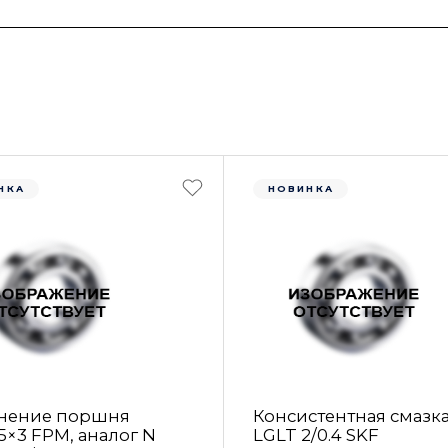
НКА
НОВИНКА
нение поршня
Консистентная смазк
5×3 FРM, аналог N
LGLT 2/0.4 SKF