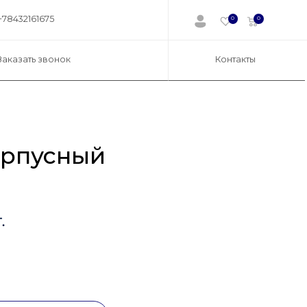
+78432161675
0
0
Заказать звонок
Контакты
орпусный
.