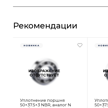
Рекомендации
НОВИНКА
НОВИ
Уплотнение поршня
Уплот
50×37.5×3 NBR, аналог N
50×37.