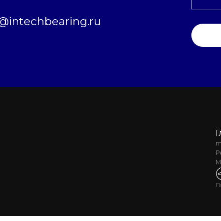
intechbearing.ru
Г
m
Р
М
П