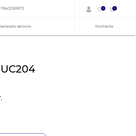
+78432161675
0
0
Заказать звонок
Контакты
SUC204
.