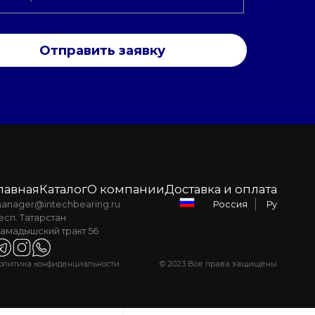
Отправить заявку
лавная
Каталог
О компании
Доставка и оплата
anager@intechbearing.ru
Ру
Россия
есп. Татарстан
амадышский тракт 56
олитика конфиденциальности
© 2023 Все права защищены