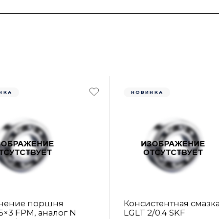
НКА
НОВИНКА
нение поршня
Консистентная смазк
5×3 FРM, аналог N
LGLT 2/0.4 SKF