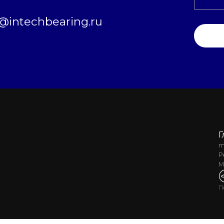
intechbearing.ru
Г
m
Р
М
П