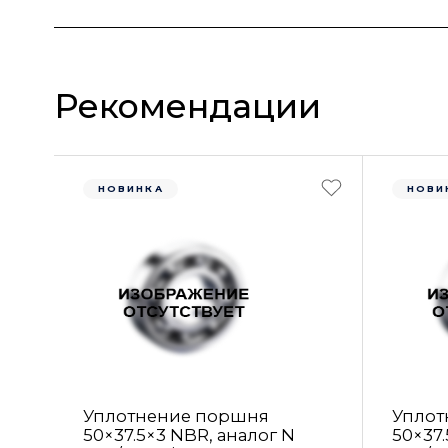
Рекомендации
НОВИНКА
НОВИ
Уплотнение поршня
Уплот
50×37.5×3 NBR, аналог N
50×37.