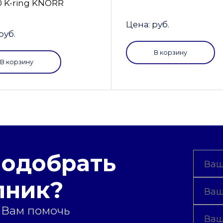
0 K-ring KNORR
Цена: руб.
руб.
В корзину
В корзину
подобрать
пник?
 Вам помочь