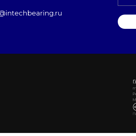
intechbearing.ru
Г
m
Р
М
П