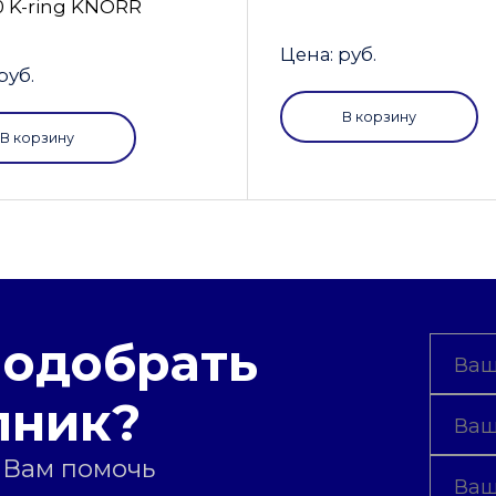
0 K-ring KNORR
Цена: руб.
руб.
В корзину
В корзину
подобрать
пник?
 Вам помочь