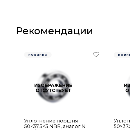
Рекомендации
НОВИНКА
НОВИ
Уплотнение поршня
Уплот
50×37.5×3 NBR, аналог N
50×37.