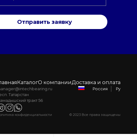
Отправить заявку
лавная
Каталог
О компании
Доставка и оплата
anager@intechbearing.ru
Ру
Россия
есп. Татарстан
амадышский тракт 56
олитика конфиденциальности
© 2023 Все права защищены