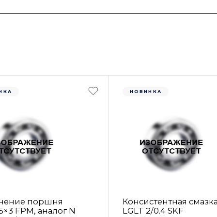
НКА
НОВИНКА
нение поршня
Консистентная смазк
5×3 FРM, аналог N
LGLT 2/0.4 SKF