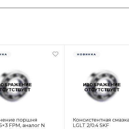
НКА
НОВИНКА
нение поршня
Консистентная смазк
5×3 FРM, аналог N
LGLT 2/0.4 SKF