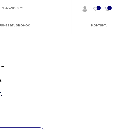
+78432161675
0
0
Заказать звонок
Контакты
-
A
.