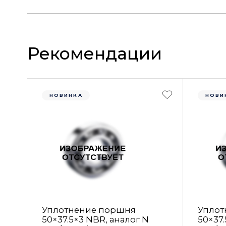
Рекомендации
НОВИНКА
НОВИ
Уплотнение поршня
Уплот
50×37.5×3 NBR, аналог N
50×37.