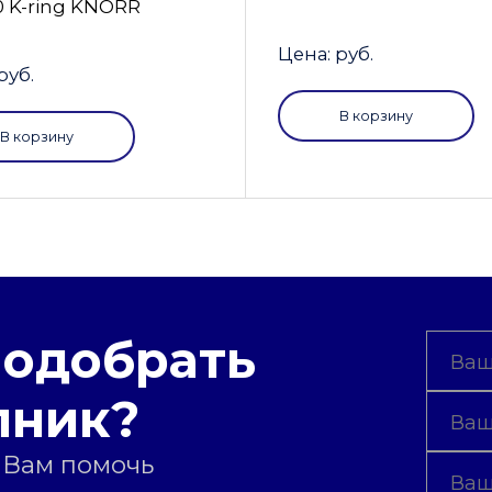
0 K-ring KNORR
Цена: руб.
руб.
В корзину
В корзину
подобрать
пник?
 Вам помочь