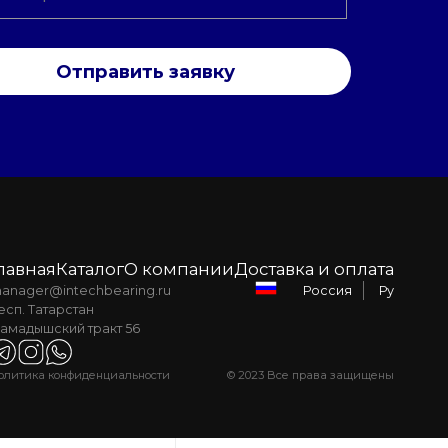
Отправить заявку
лавная
Каталог
О компании
Доставка и оплата
anager@intechbearing.ru
Ру
Россия
есп. Татарстан
амадышский тракт 56
олитика конфиденциальности
© 2023 Все права защищены