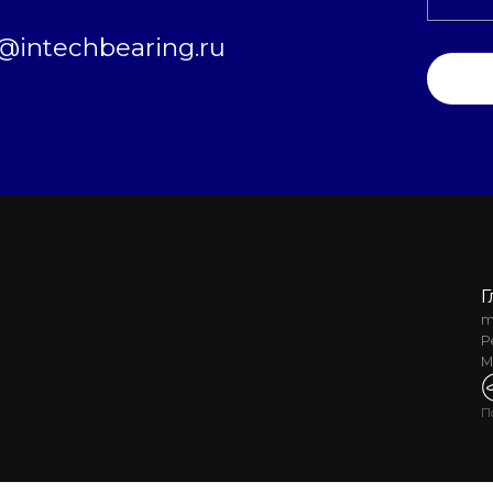
intechbearing.ru
Г
m
Р
М
П