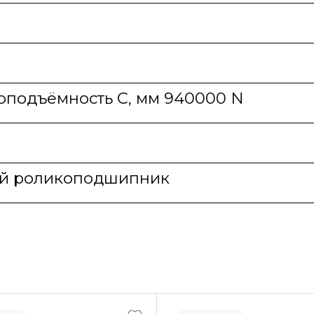
оподъёмность C, мм 940000 N
ий роликоподшипник