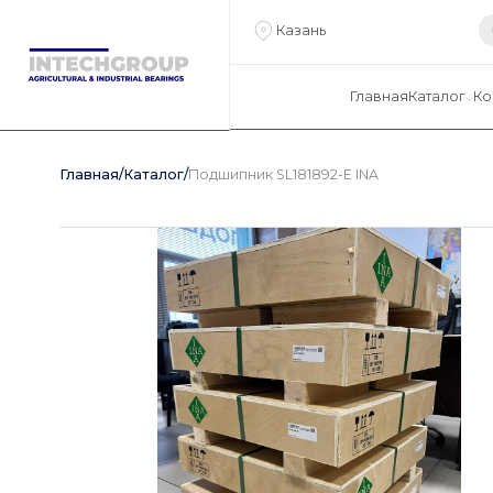
Казань
Главная
Каталог
Ко
Главная
/
Каталог
/
Подшипник SL181892-E INA