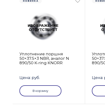
НОВИНКА
НОВИ
Уплотнение поршня
Уплот
50×37.5×3 NBR, аналог N
50×37.
890/50 K-ring KNORR
890/5
Цена: руб.
Цена: 
В корзину