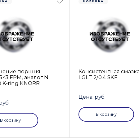
НКА
НОВИНКА
нение поршня
Консистентная смазк
5×3 FРM, аналог N
LGLT 2/0.4 SKF
0 K-ring KNORR
Цена: руб.
руб.
В корзину
В корзину