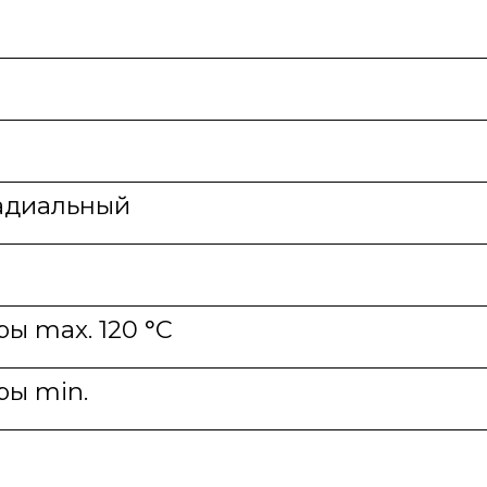
адиальный
ы max. 120 °С
ры min.