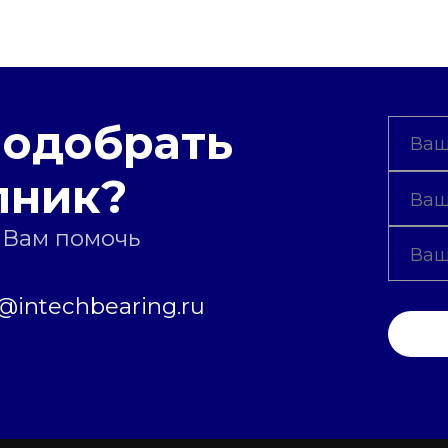
подобрать
пник?
 Вам помочь
intechbearing.ru