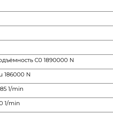
одъёмность C0 1890000 N
u 186000 N
85 1/min
0 1/min