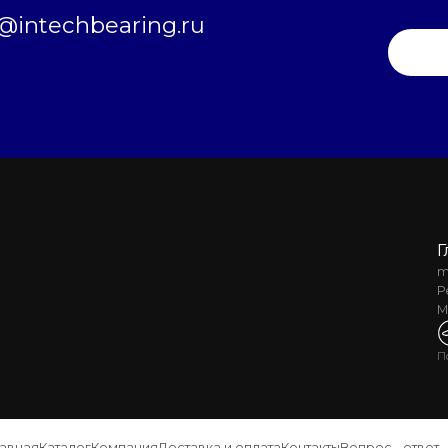
intechbearing.ru
Г
m
Р
М
П
лавная
Каталог
Компания
Доставка и оплата
Контакты
Вопрос - ответ