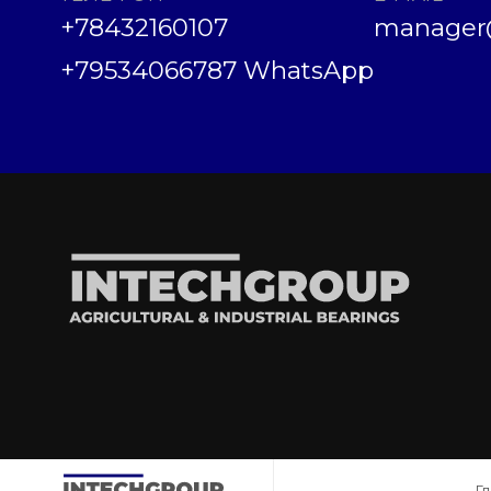
+78432160107
manager@
+79534066787 WhatsApp
Г