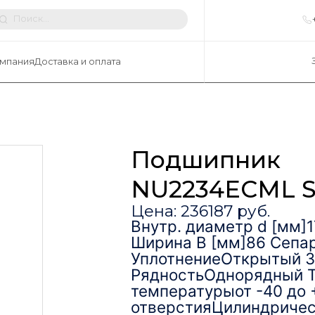
мпания
Доставка и оплата
Подшипник
NU2234ECML 
Цена: 236187 руб.
Внутр. диаметр d [мм]
Ширина B [мм]86 Сепа
УплотнениеОткрытый З
РядностьОднорядный Т
температурыот -40 до 
отверстияЦилиндричес