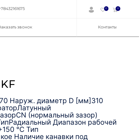
+78432161675
0
0
Заказать звонок
Контакты
SKF
170 Наруж. диаметр D [мм]310
раторЛатунный
азорCN (нормальный зазор)
ипРадиальный Диапазон рабочей
+150 °C Тип
кое Наличие канавки под