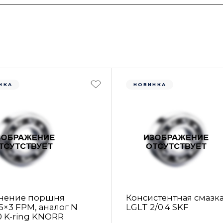
НКА
НОВИНКА
нение поршня
Консистентная смазк
5×3 FРM, аналог N
LGLT 2/0.4 SKF
0 K-ring KNORR