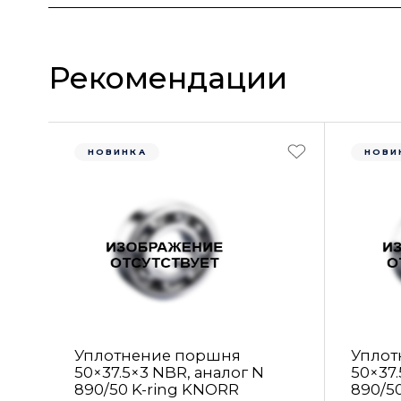
Рекомендации
НОВИНКА
НОВИ
Уплотнение поршня
Уплот
50×37.5×3 NBR, аналог N
50×37.
890/50 K-ring KNORR
890/5