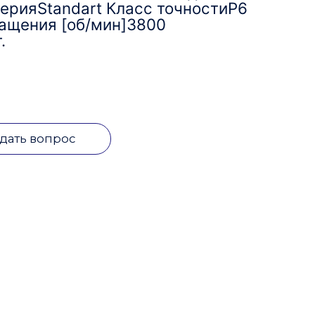
ерияStandart Класс точностиP6
ащения [об/мин]3800
.
дать вопрос