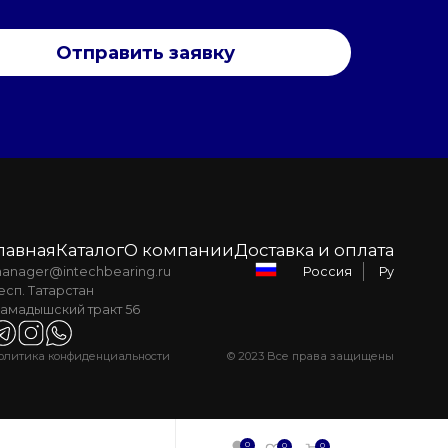
Отправить заявку
лавная
Каталог
О компании
Доставка и оплата
anager@intechbearing.ru
Ру
Россия
есп. Татарстан
амадышский тракт 56
олитика конфиденциальности
© 2023 Все права защищены
0
0
0