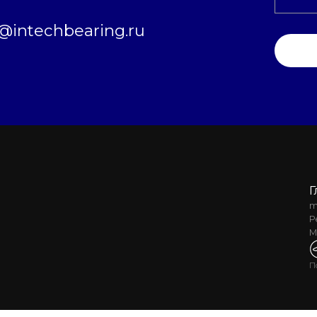
intechbearing.ru
Г
m
Р
М
П