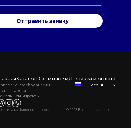
Отправить заявку
лавная
Каталог
О компании
Доставка и оплата
anager@intechbearing.ru
Ру
Россия
есп. Татарстан
амадышский тракт 56
олитика конфиденциальности
© 2023 Все права защищены