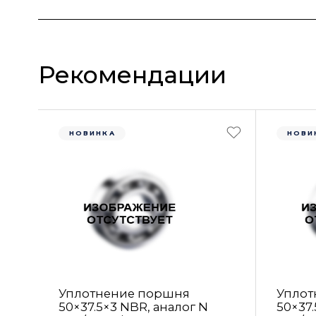
Рекомендации
НОВИНКА
НОВИ
Уплотнение поршня
Уплот
50×37.5×3 NBR, аналог N
50×37.