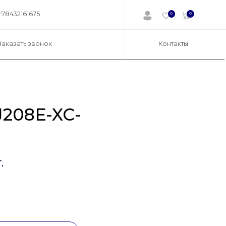
+78432161675
0
0
Заказать звонок
Контакты
208E-XC-
.