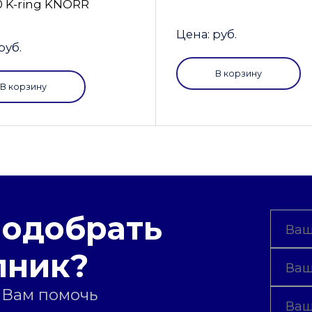
0 K-ring KNORR
Цена: руб.
руб.
В корзину
В корзину
подобрать
пник?
 Вам помочь