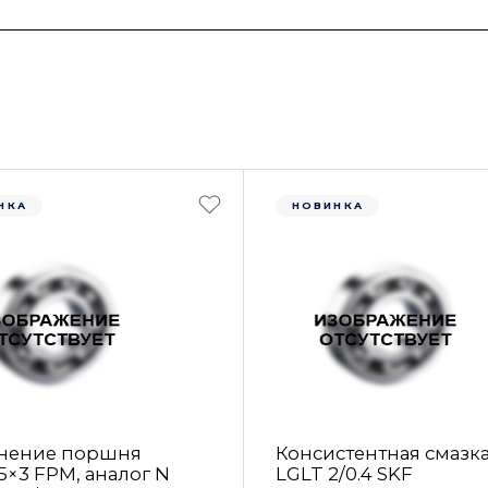
НКА
НОВИНКА
нение поршня
Консистентная смазк
5×3 FРM, аналог N
LGLT 2/0.4 SKF