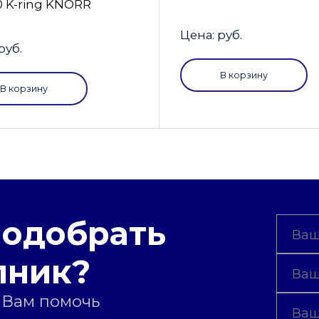
0 K-ring KNORR
Цена: руб.
руб.
В корзину
В корзину
подобрать
пник?
 Вам помочь