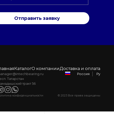
Отправить заявку
лавная
Каталог
О компании
Доставка и оплата
anager@intechbearing.ru
Ру
Россия
есп. Татарстан
амадышский тракт 56
олитика конфиденциальности
© 2023 Все права защищены