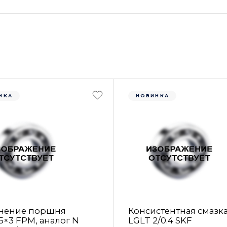
НКА
НОВИНКА
нение поршня
Консистентная смазк
5×3 FРM, аналог N
LGLT 2/0.4 SKF