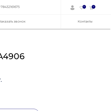
+78432161675
0
0
Заказать звонок
Контакты
A4906
.