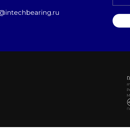
intechbearing.ru
Г
m
Р
М
П