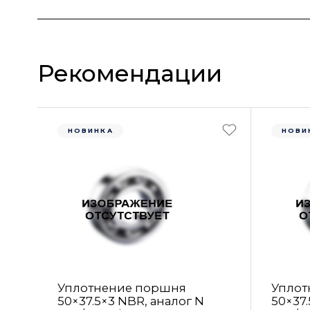
Рекомендации
НОВИНКА
НОВИ
Уплотнение поршня
Уплот
50×37.5×3 NBR, аналог N
50×37.