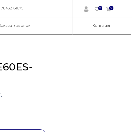
+78432161675
0
0
Заказать звонок
Контакты
E60ES-
.