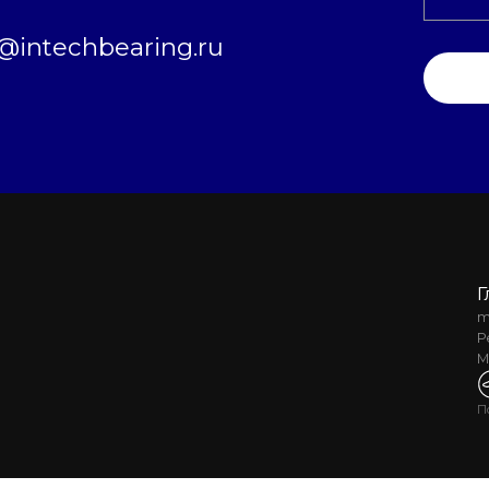
intechbearing.ru
Г
m
Р
М
П