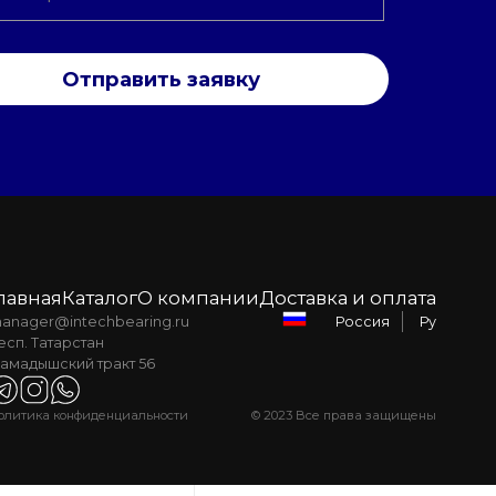
Отправить заявку
лавная
Каталог
О компании
Доставка и оплата
anager@intechbearing.ru
Ру
Россия
есп. Татарстан
амадышский тракт 56
олитика конфиденциальности
© 2023 Все права защищены