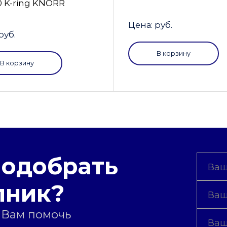
0 K-ring KNORR
Цена: руб.
руб.
В корзину
В корзину
подобрать
пник?
 Вам помочь