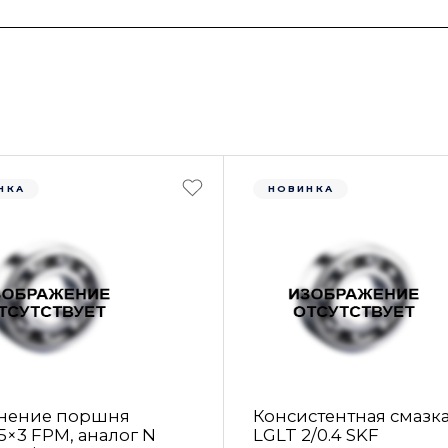
НКА
НОВИНКА
нение поршня
Консистентная смазк
5×3 FРM, аналог N
LGLT 2/0.4 SKF