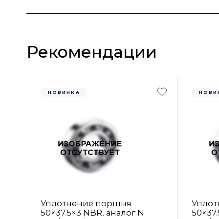
Рекомендации
НОВИНКА
НОВИ
Уплотнение поршня
Уплот
50×37.5×3 NBR, аналог N
50×37.