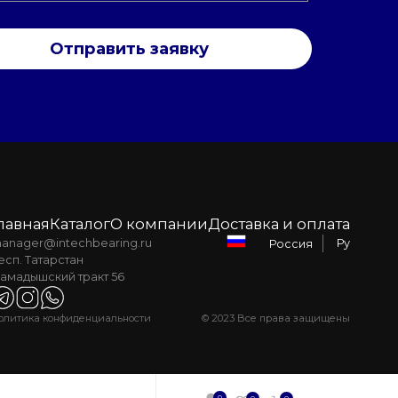
Отправить заявку
лавная
Каталог
О компании
Доставка и оплата
anager@intechbearing.ru
Ру
Россия
есп. Татарстан
амадышский тракт 56
олитика конфиденциальности
© 2023 Все права защищены
0