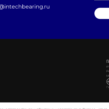
intechbearing.ru
Г
m
Р
М
П