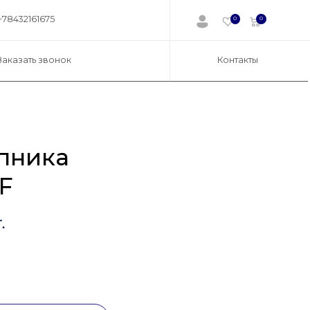
+78432161675
0
0
Заказать звонок
Контакты
пника
F
.