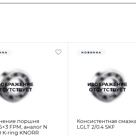
НКА
НОВИНКА
нение поршня
Консистентная смазк
5×3 FРM, аналог N
LGLT 2/0.4 SKF
0 K-ring KNORR