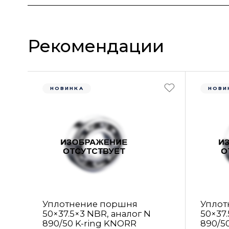
Рекомендации
НОВИНКА
НОВИ
Уплотнение поршня
Уплот
50×37.5×3 NBR, аналог N
50×37.
890/50 K-ring KNORR
890/5