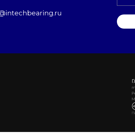
intechbearing.ru
Г
m
Р
М
П