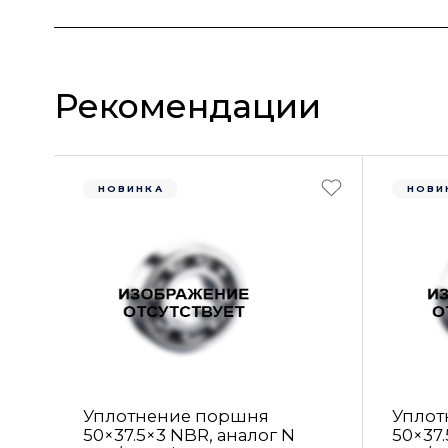
Рекомендации
НОВИНКА
НОВИ
Уплотнение поршня
Уплот
50×37.5×3 NBR, аналог N
50×37.