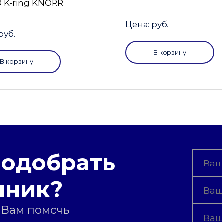
0 K-ring KNORR
Цена: руб.
руб.
В корзину
В корзину
подобрать
пник?
 Вам помочь