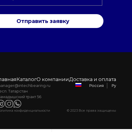
Отправить заявку
лавная
Каталог
О компании
Доставка и оплата
anager@intechbearing.ru
Ру
Россия
есп. Татарстан
амадышский тракт 56
олитика конфиденциальности
© 2023 Все права защищены