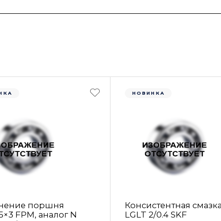
НКА
НОВИНКА
нение поршня
Консистентная смазк
5×3 FРM, аналог N
LGLT 2/0.4 SKF