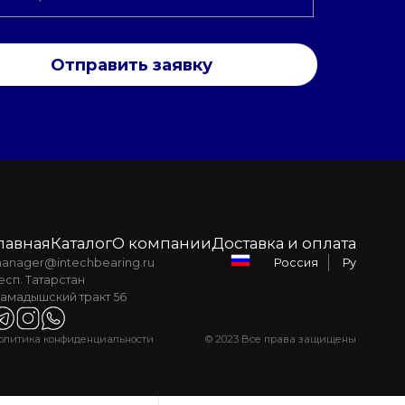
Отправить заявку
лавная
Каталог
О компании
Доставка и оплата
anager@intechbearing.ru
Ру
Россия
есп. Татарстан
амадышский тракт 56
олитика конфиденциальности
© 2023 Все права защищены