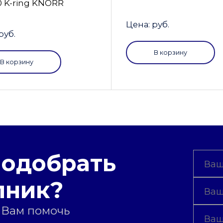
0 K-ring KNORR
Цена: руб.
руб.
В корзину
В корзину
подобрать
пник?
 Вам помочь