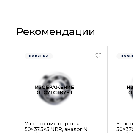
Рекомендации
НОВИНКА
НОВИ
Уплотнение поршня
Уплот
50×37.5×3 NBR, аналог N
50×37.