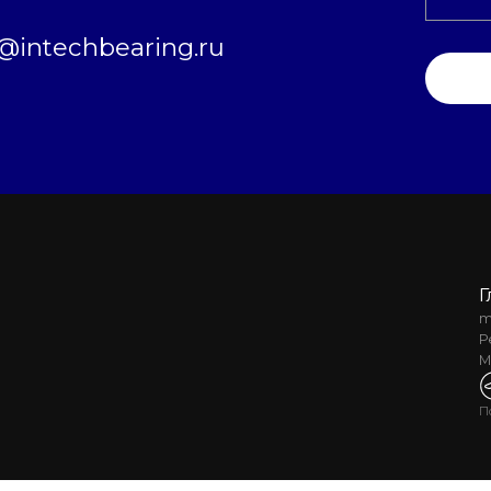
intechbearing.ru
Г
m
Р
М
П