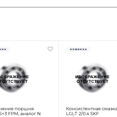
НКА
НОВИНКА
нение поршня
Консистентная смазк
5×3 FРM, аналог N
LGLT 2/0.4 SKF