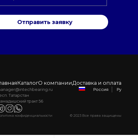
Отправить заявку
лавная
Каталог
О компании
Доставка и оплата
anager@intechbearing.ru
Ру
Россия
есп. Татарстан
амадышский тракт 56
олитика конфиденциальности
© 2023 Все права защищены