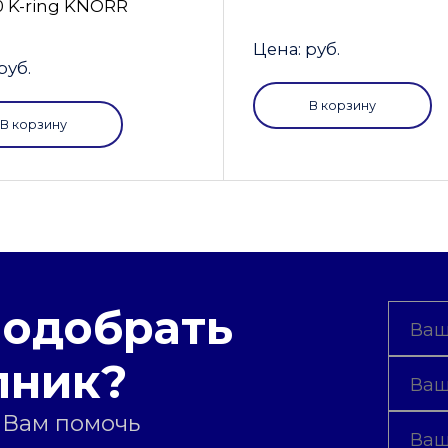
0 K-ring KNORR
Цена: руб.
руб.
В корзину
В корзину
подобрать
пник?
 Вам помочь