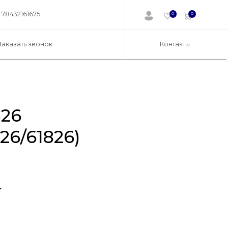
+78432161675
0
0
Заказать звонок
Контакты
26
6/61826)
.