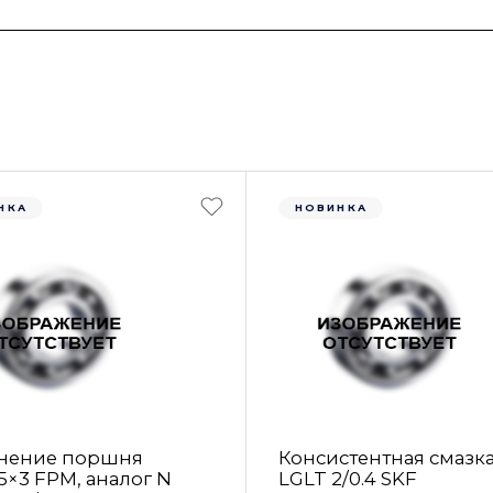
НКА
НОВИНКА
нение поршня
Консистентная смазк
5×3 FРM, аналог N
LGLT 2/0.4 SKF