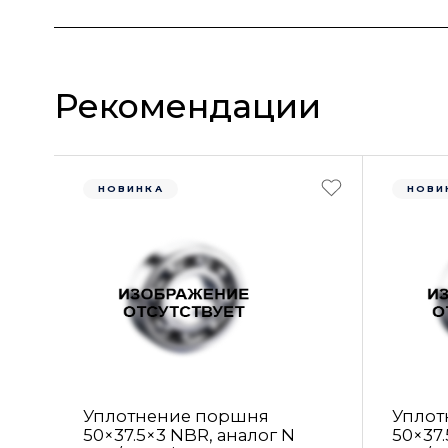
Рекомендации
НОВИНКА
НОВИ
Уплотнение поршня
Уплот
50×37.5×3 NBR, аналог N
50×37.