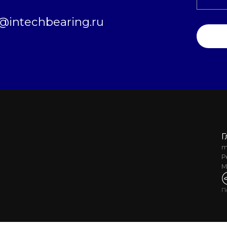
intechbearing.ru
Г
m
Р
М
П