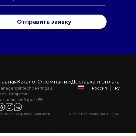
Отправить заявку
лавная
Каталог
О компании
Доставка и оплата
anager@intechbearing.ru
Ру
Россия
есп. Татарстан
амадышский тракт 56
олитика конфиденциальности
© 2023 Все права защищены