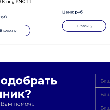
0 K-ring KNORR
Цена: руб.
руб.
В корзину
В корзину
подобрать
пник?
 Вам помочь