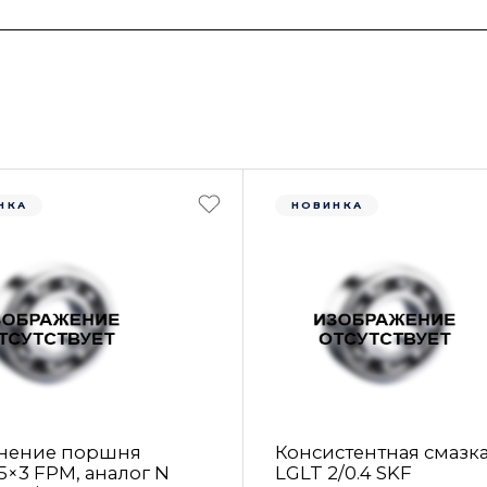
НКА
НОВИНКА
нение поршня
Консистентная смазк
5×3 FРM, аналог N
LGLT 2/0.4 SKF