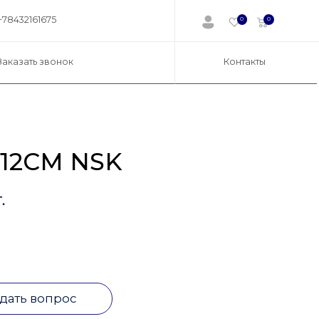
+78432161675
0
0
Заказать звонок
Контакты
12CM NSK
.
дать вопрос