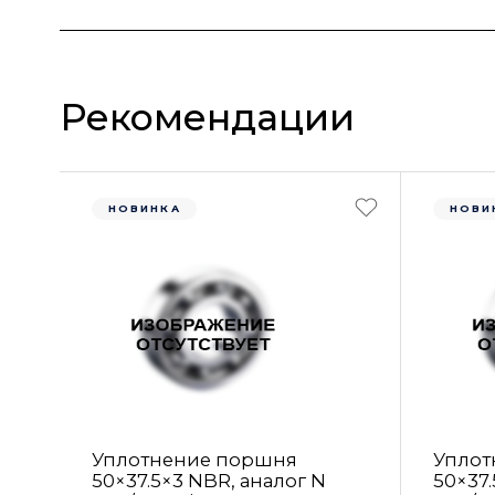
Рекомендации
НОВИНКА
НОВИ
Уплотнение поршня
Уплот
50×37.5×3 NBR, аналог N
50×37.