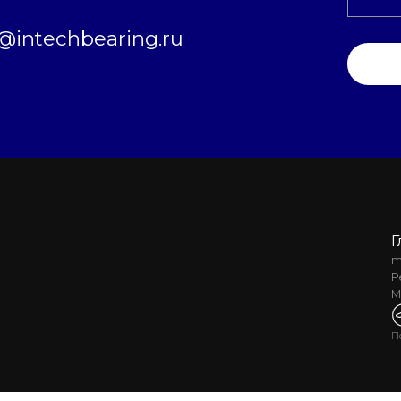
intechbearing.ru
Г
m
Р
М
П