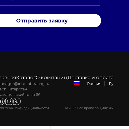
Отправить заявку
лавная
Каталог
О компании
Доставка и оплата
anager@intechbearing.ru
Ру
Россия
есп. Татарстан
амадышский тракт 56
олитика конфиденциальности
© 2023 Все права защищены