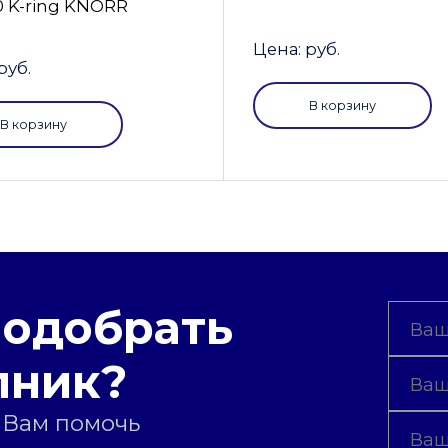
0 K-ring KNORR
Цена: руб.
руб.
В корзину
В корзину
подобрать
пник?
 Вам помочь