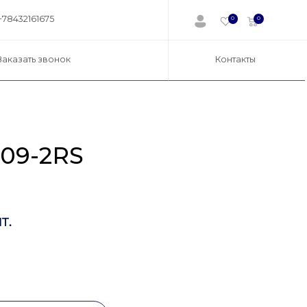
+78432161675
0
0
Заказать звонок
Контакты
09-2RS
т.