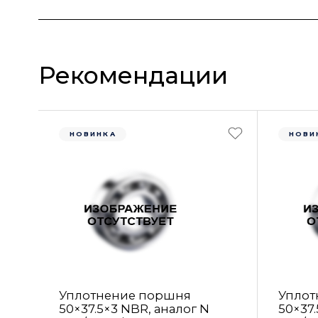
Рекомендации
НОВИНКА
НОВИ
Уплотнение поршня
Уплот
50×37.5×3 NBR, аналог N
50×37.