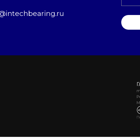
intechbearing.ru
Г
m
Р
М
П