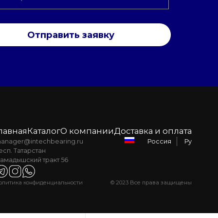
Отправить заявку
лавная
Каталог
О компании
Доставка и оплата
anager@intechbearing.ru
Ру
Россия
есп. Татарстан
амадышский тракт 56
олитика конфиденциальности
© 2023 Все права защищены