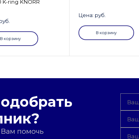
0 K-ring KNORR
Цена: руб.
руб.
В корзину
В корзину
подобрать
пник?
 Вам помочь