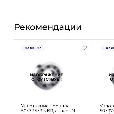
Рекомендации
НОВИНКА
НОВИ
Уплотнение поршня
Уплот
50×37.5×3 NBR, аналог N
50×37.