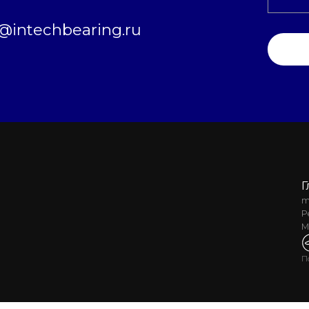
intechbearing.ru
Г
m
Р
М
П