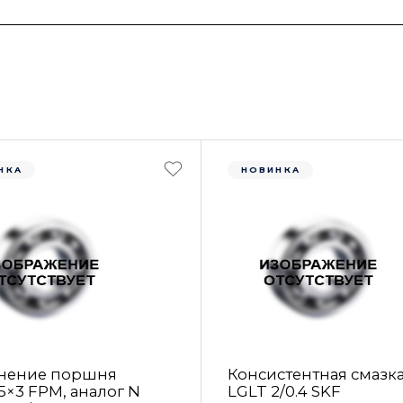
НКА
НОВИНКА
нение поршня
Консистентная смазк
5×3 FРM, аналог N
LGLT 2/0.4 SKF