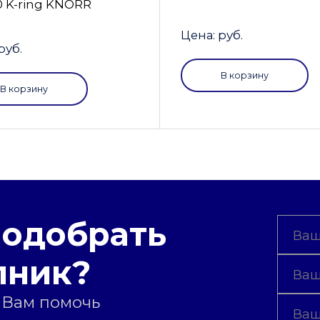
0 K-ring KNORR
Цена: руб.
руб.
В корзину
В корзину
подобрать
пник?
 Вам помочь