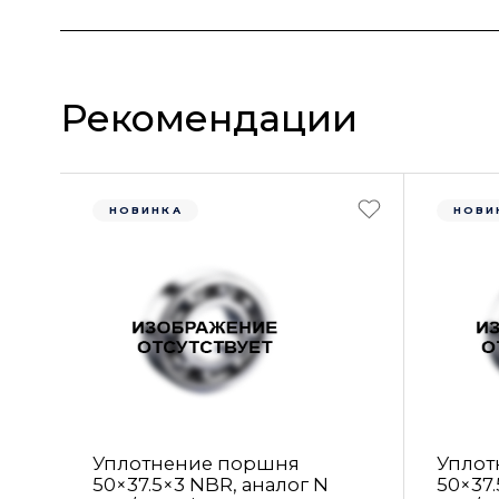
Рекомендации
НОВИНКА
НОВИ
Уплотнение поршня
Уплот
50×37.5×3 NBR, аналог N
50×37.