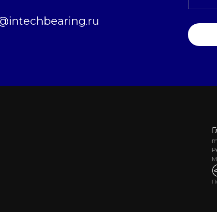
intechbearing.ru
Г
m
Р
М
П