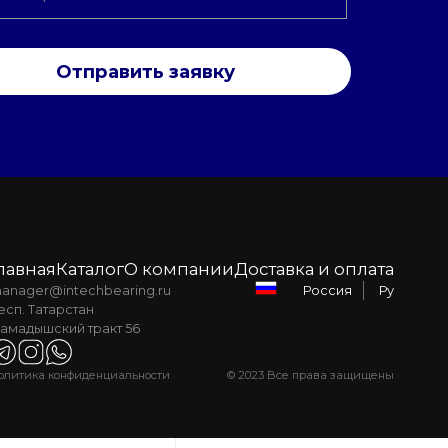
Отправить заявку
лавная
Каталог
О компании
Доставка и оплата
anager@intechbearing.ru
Ру
Россия
есп. Татарстан
амадышский тракт 56
олитика конфиденциальности
© 2023 Все права защищены