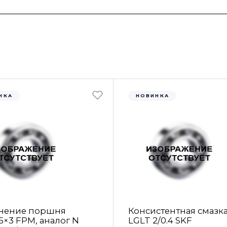
НКА
НОВИНКА
нение поршня
Консистентная смазк
5×3 FРM, аналог N
LGLT 2/0.4 SKF