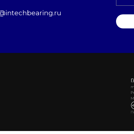
intechbearing.ru
Г
m
Р
М
П