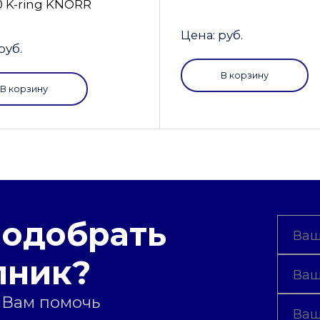
0 K-ring KNORR
Цена: руб.
руб.
В корзину
В корзину
подобрать
пник?
 Вам помочь