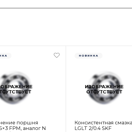
НКА
НОВИНКА
нение поршня
Консистентная смазк
5×3 FРM, аналог N
LGLT 2/0.4 SKF