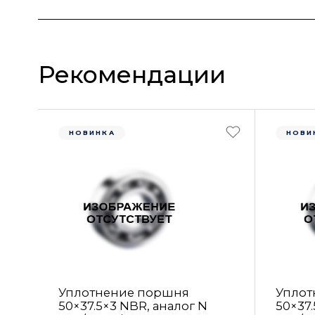
Рекомендации
НОВИНКА
НОВИ
Уплотнение поршня
Уплот
50×37.5×3 NBR, аналог N
50×37.