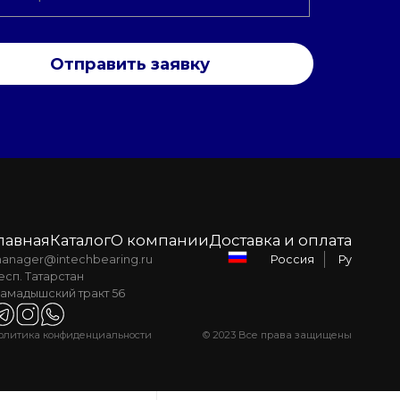
Отправить заявку
лавная
Каталог
О компании
Доставка и оплата
anager@intechbearing.ru
Ру
Россия
есп. Татарстан
амадышский тракт 56
олитика конфиденциальности
© 2023 Все права защищены