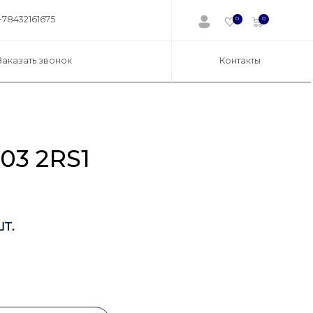
+78432161675
0
0
Заказать звонок
Контакты
03 2RS1
т.