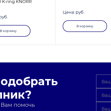
0 K-ring KNORR
Цена: руб.
руб.
В корзину
В корзину
подобрать
пник?
 Вам помочь