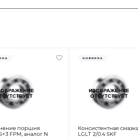
НКА
НОВИНКА
нение поршня
Консистентная смазк
5×3 FРM, аналог N
LGLT 2/0.4 SKF