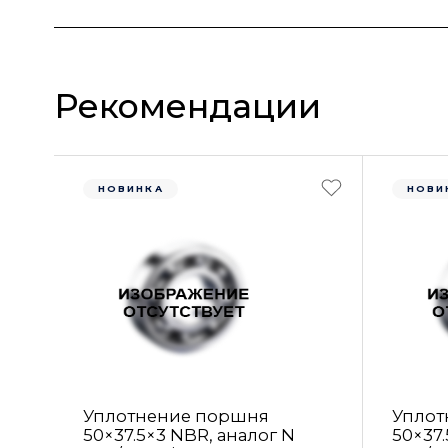
Рекомендации
НОВИНКА
НОВИ
Уплотнение поршня
Уплот
50×37.5×3 NBR, аналог N
50×37.