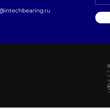
intechbearing.ru
Г
m
Р
М
П