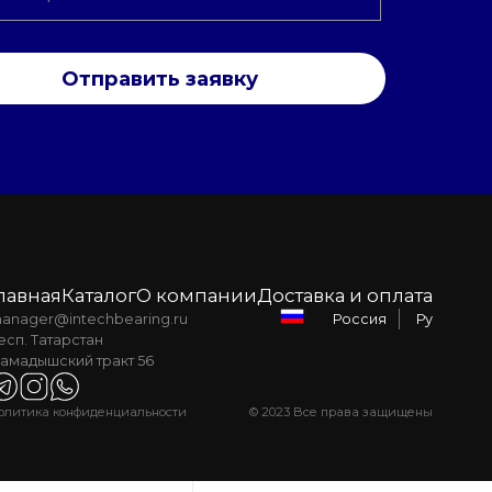
Отправить заявку
лавная
Каталог
О компании
Доставка и оплата
anager@intechbearing.ru
Ру
Россия
есп. Татарстан
амадышский тракт 56
олитика конфиденциальности
© 2023 Все права защищены