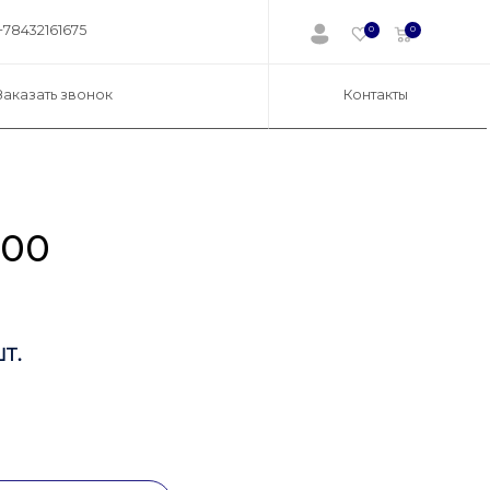
+78432161675
0
0
Заказать звонок
Контакты
300
т.