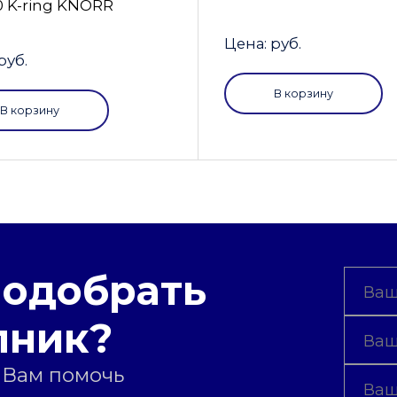
0 K-ring KNORR
Цена: руб.
руб.
В корзину
В корзину
подобрать
пник?
 Вам помочь