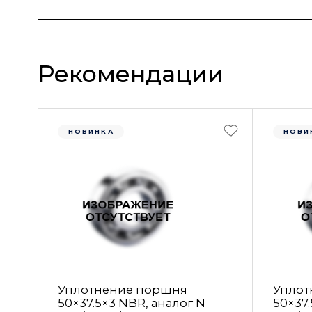
Рекомендации
НОВИНКА
НОВИ
Уплотнение поршня
Уплот
50×37.5×3 NBR, аналог N
50×37.