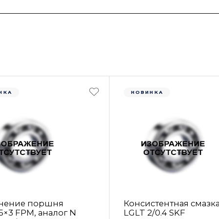
НКА
НОВИНКА
нение поршня
Консистентная смазк
5×3 FРM, аналог N
LGLT 2/0.4 SKF