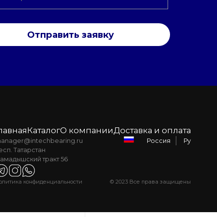
Отправить заявку
лавная
Каталог
О компании
Доставка и оплата
anager@intechbearing.ru
Ру
Россия
есп. Татарстан
амадышский тракт 56
олитика конфиденциальности
© 2023 Все права защищены