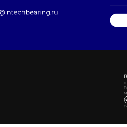
intechbearing.ru
Г
m
Р
М
П