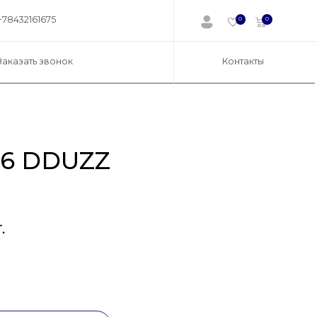
+78432161675
0
0
Заказать звонок
Контакты
26 DDUZZ
.