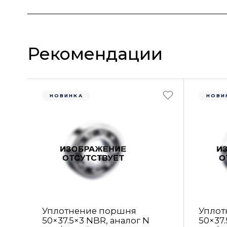
Рекомендации
НОВИНКА
НОВИ
Уплотнение поршня
Уплот
50×37.5×3 NBR, аналог N
50×37.