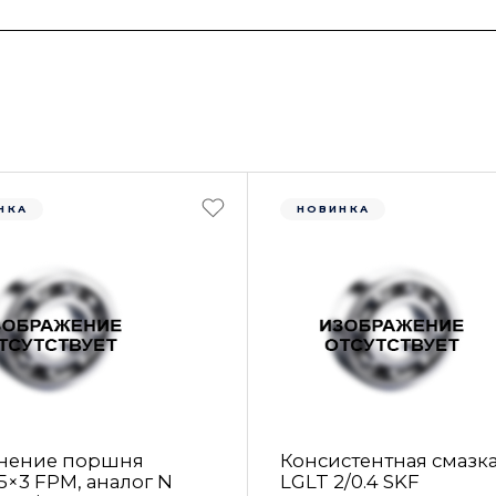
НКА
НОВИНКА
нение поршня
Консистентная смазк
5×3 FРM, аналог N
LGLT 2/0.4 SKF