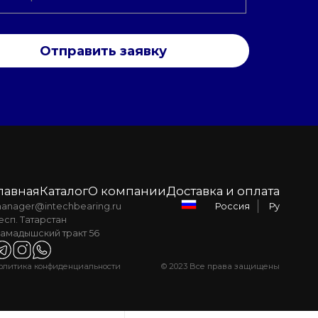
Отправить заявку
лавная
Каталог
О компании
Доставка и оплата
anager@intechbearing.ru
Ру
Россия
есп. Татарстан
амадышский тракт 56
олитика конфиденциальности
© 2023 Все права защищены