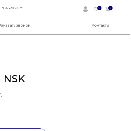
+78432161675
0
0
Заказать звонок
Контакты
 NSK
.