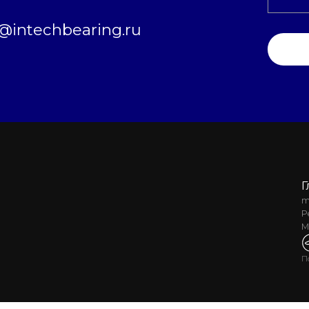
intechbearing.ru
Г
m
Р
М
П