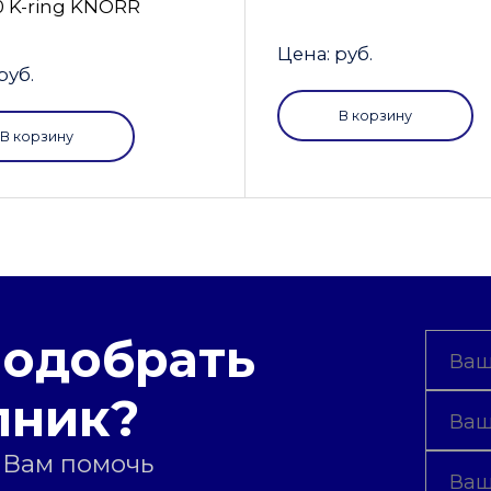
0 K-ring KNORR
Цена: руб.
руб.
В корзину
В корзину
подобрать
пник?
 Вам помочь