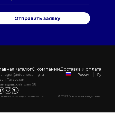
Отправить заявку
лавная
Каталог
О компании
Доставка и оплата
anager@intechbearing.ru
Ру
Россия
есп. Татарстан
амадышский тракт 56
олитика конфиденциальности
© 2023 Все права защищены