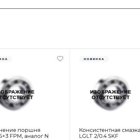
НКА
НОВИНКА
нение поршня
Консистентная смазк
5×3 FРM, аналог N
LGLT 2/0.4 SKF