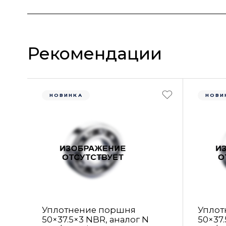
Рекомендации
НОВИНКА
НОВИ
Уплотнение поршня
Уплот
50×37.5×3 NBR, аналог N
50×37.