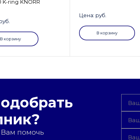
0 K-ring KNORR
Цена: руб.
руб.
В корзину
В корзину
подобрать
пник?
 Вам помочь