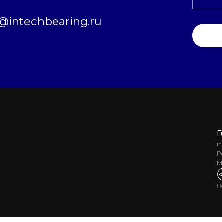
intechbearing.ru
Г
m
Р
М
П