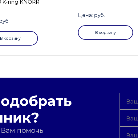
0 K-ring KNORR
Цена: руб.
руб.
В корзину
В корзину
подобрать
пник?
 Вам помочь