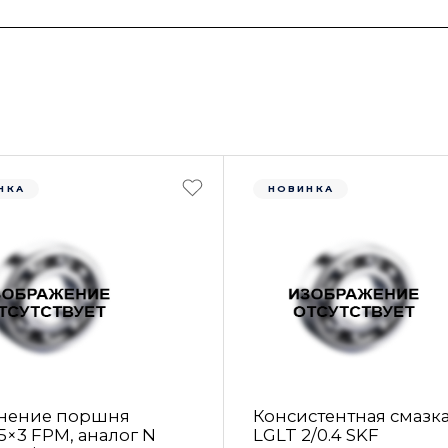
НКА
НОВИНКА
нение поршня
Консистентная смазк
5×3 FРM, аналог N
LGLT 2/0.4 SKF