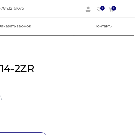
+78432161675
0
0
Заказать звонок
Контакты
14-2ZR
.