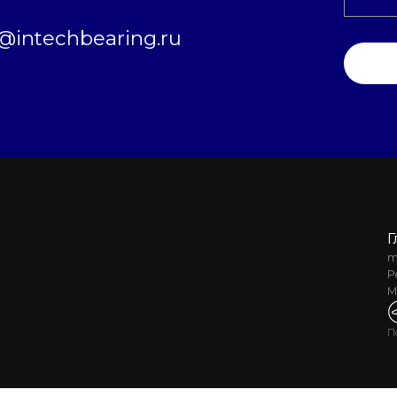
intechbearing.ru
Г
m
Р
М
П