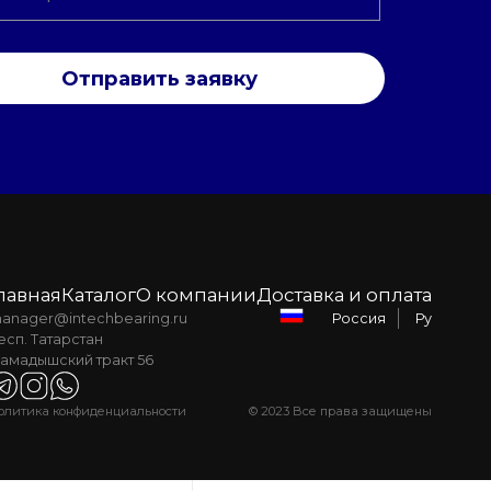
Отправить заявку
лавная
Каталог
О компании
Доставка и оплата
anager@intechbearing.ru
Ру
Россия
есп. Татарстан
амадышский тракт 56
олитика конфиденциальности
© 2023 Все права защищены