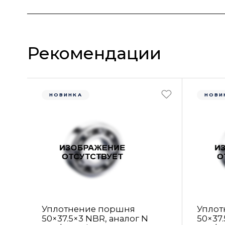
Рекомендации
НОВИНКА
НОВИ
Уплотнение поршня
Уплот
50×37.5×3 NBR, аналог N
50×37.