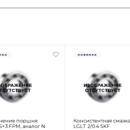
НКА
НОВИНКА
нение поршня
Консистентная смазк
5×3 FРM, аналог N
LGLT 2/0.4 SKF