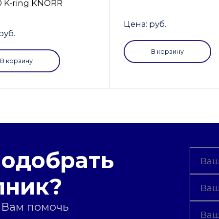
0 K-ring KNORR
Цена: руб.
руб.
В корзину
В корзину
подобрать
пник?
 Вам помочь