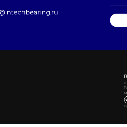
intechbearing.ru
Г
m
Р
М
П