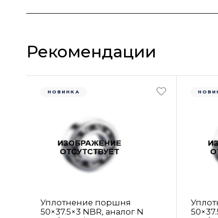
Рекомендации
НОВИНКА
НОВИ
Уплотнение поршня
Уплот
50×37.5×3 NBR, аналог N
50×37.