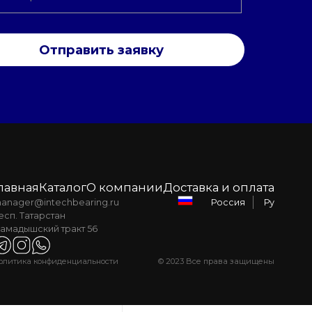
Отправить заявку
лавная
Каталог
О компании
Доставка и оплата
anager@intechbearing.ru
Ру
Россия
есп. Татарстан
амадышский тракт 56
олитика конфиденциальности
© 2023 Все права защищены