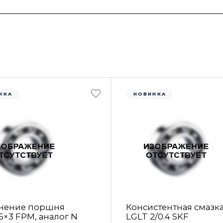
НКА
НОВИНКА
нение поршня
Консистентная смазк
5×3 FРM, аналог N
LGLT 2/0.4 SKF