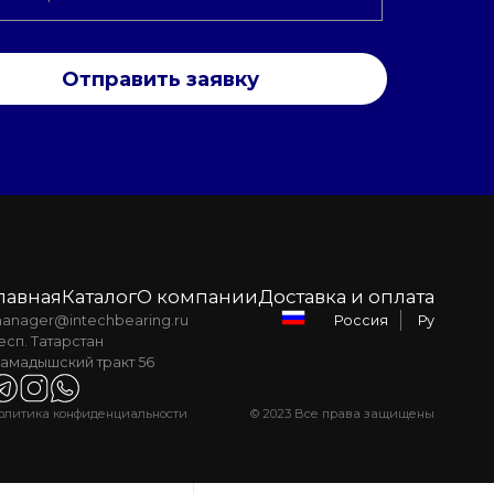
Отправить заявку
лавная
Каталог
О компании
Доставка и оплата
anager@intechbearing.ru
Ру
Россия
есп. Татарстан
амадышский тракт 56
олитика конфиденциальности
© 2023 Все права защищены