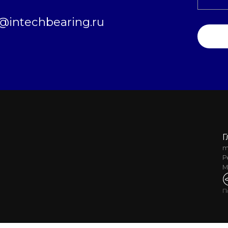
intechbearing.ru
Г
m
Р
М
П