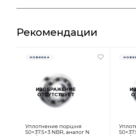
Рекомендации
НОВИНКА
НОВИ
Уплотнение поршня
Уплот
50×37.5×3 NBR, аналог N
50×37.