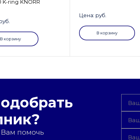
0 K-ring KNORR
Цена: руб.
руб.
В корзину
В корзину
подобрать
пник?
 Вам помочь