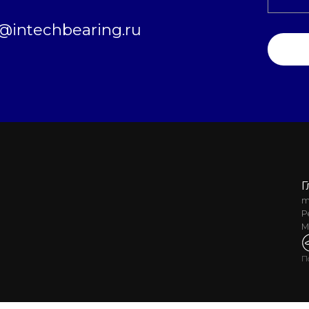
intechbearing.ru
Г
m
Р
М
П