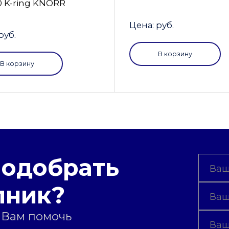
0 K-ring KNORR
Цена: руб.
руб.
В корзину
В корзину
подобрать
пник?
 Вам помочь