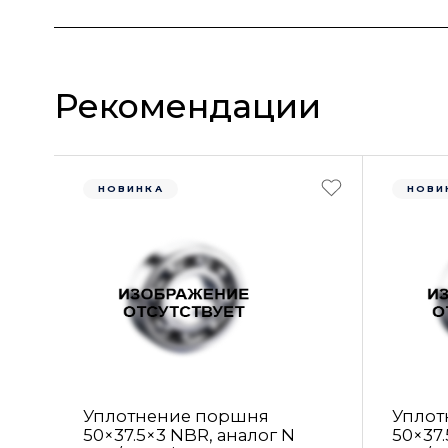
Рекомендации
НОВИНКА
НОВИ
Уплотнение поршня
Уплот
50×37.5×3 NBR, аналог N
50×37.