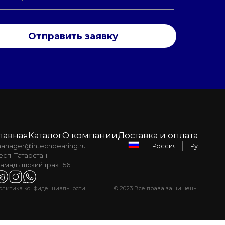
Отправить заявку
лавная
Каталог
О компании
Доставка и оплата
anager@intechbearing.ru
Ру
Россия
есп. Татарстан
амадышский тракт 56
олитика конфиденциальности
© 2023 Все права защищены