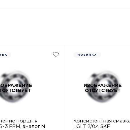
НКА
НОВИНКА
нение поршня
Консистентная смазк
5×3 FРM, аналог N
LGLT 2/0.4 SKF