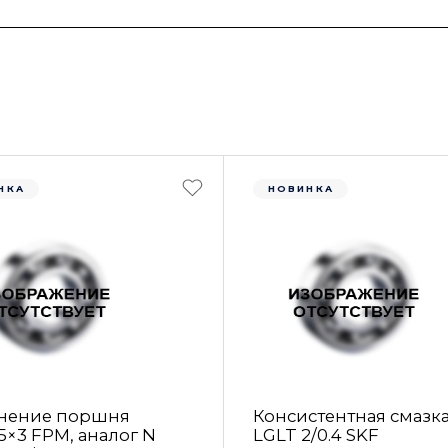
НКА
НОВИНКА
нение поршня
Консистентная смазк
5×3 FРM, аналог N
LGLT 2/0.4 SKF