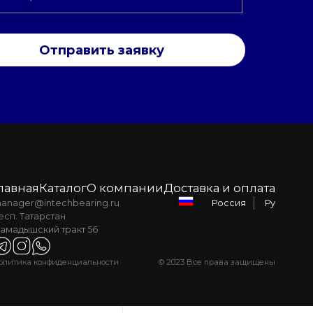
Отправить заявку
лавная
Каталог
О компании
Доставка и оплата
anager@intechbearing.ru
Ру
Россия
есп. Татарстан
амадышский тракт 56
олитика конфиденциальности
© 2023 Все права защищены