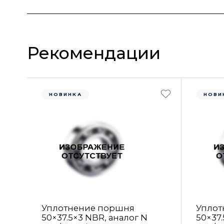
Рекомендации
НОВИНКА
НОВИ
Уплотнение поршня
Уплот
50×37.5×3 NBR, аналог N
50×37.