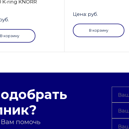
0 K-ring KNORR
Цена: руб.
руб.
В корзину
В корзину
подобрать
пник?
 Вам помочь