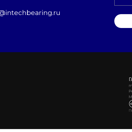
intechbearing.ru
Г
m
Р
М
П