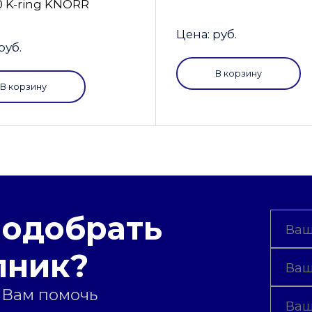
0 K-ring KNORR
Цена: руб.
руб.
В корзину
В корзину
подобрать
пник?
 Вам помочь