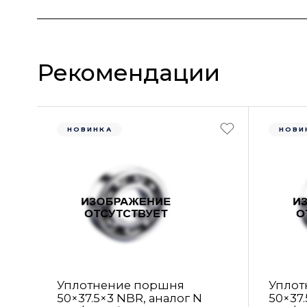
Рекомендации
НОВИНКА
НОВИ
Уплотнение поршня
Уплот
50×37.5×3 NBR, аналог N
50×37.