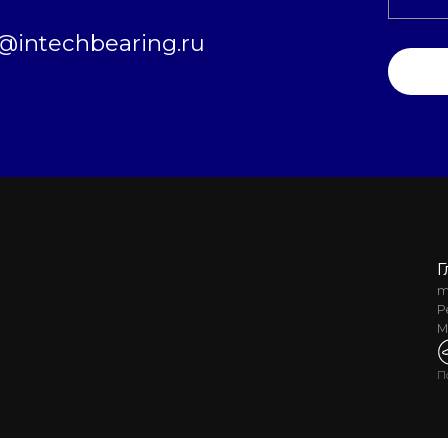
intechbearing.ru
Г
m
Р
М
П