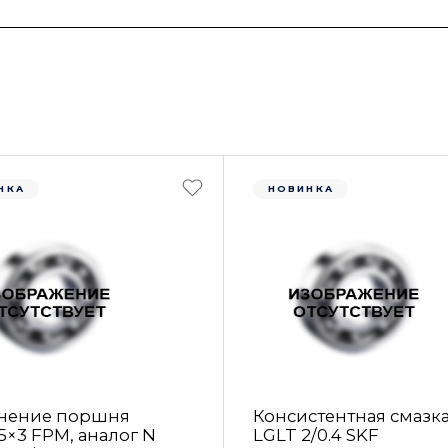
НКА
НОВИНКА
нение поршня
Консистентная смазк
5×3 FРM, аналог N
LGLT 2/0.4 SKF