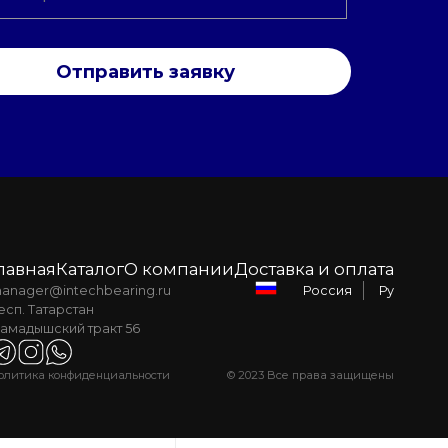
Отправить заявку
лавная
Каталог
О компании
Доставка и оплата
anager@intechbearing.ru
Ру
Россия
есп. Татарстан
амадышский тракт 56
олитика конфиденциальности
© 2023 Все права защищены