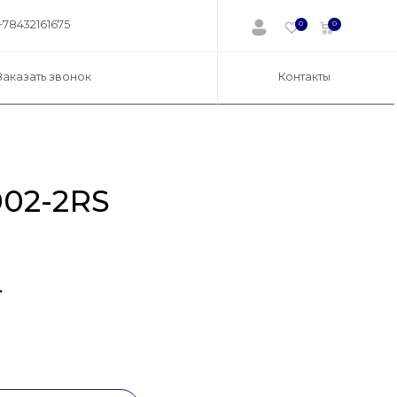
+78432161675
0
0
Заказать звонок
Контакты
02-2RS
.