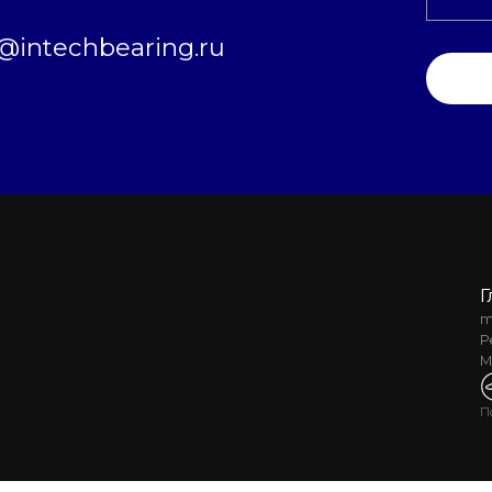
intechbearing.ru
Г
m
Р
М
П