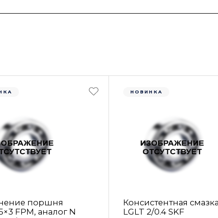
НКА
НОВИНКА
нение поршня
Консистентная смазк
5×3 FРM, аналог N
LGLT 2/0.4 SKF