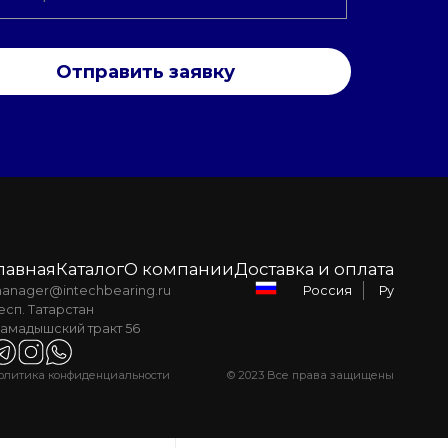
Отправить заявку
лавная
Каталог
О компании
Доставка и оплата
anager@intechbearing.ru
Ру
Россия
есп. Татарстан
амадышский тракт 56
олитика конфиденциальности
© 2023 Все права защищены