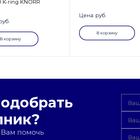
0 K-ring KNORR
Цена: руб.
руб.
В корзину
В корзину
подобрать
пник?
 Вам помочь