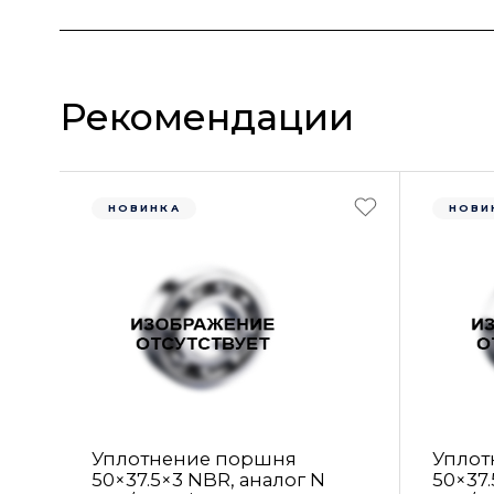
Рекомендации
НОВИНКА
НОВИ
Уплотнение поршня
Уплот
50×37.5×3 NBR, аналог N
50×37.