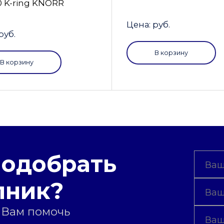
0 K-ring KNORR
Цена: руб.
руб.
В корзину
В корзину
подобрать
пник?
 Вам помочь