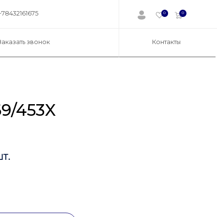
+78432161675
0
0
Заказать звонок
Контакты
9/453X
т.