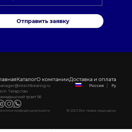
Отправить заявку
лавная
Каталог
О компании
Доставка и оплата
anager@intechbearing.ru
Ру
Россия
есп. Татарстан
амадышский тракт 56
олитика конфиденциальности
© 2023 Все права защищены