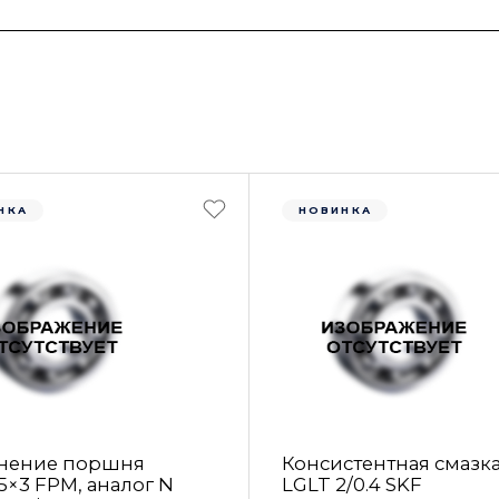
НКА
НОВИНКА
нение поршня
Консистентная смазк
5×3 FРM, аналог N
LGLT 2/0.4 SKF