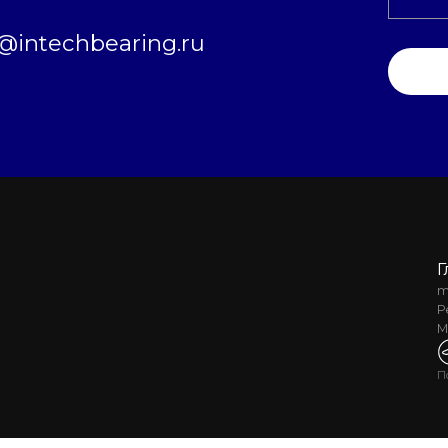
intechbearing.ru
Г
m
Р
М
П