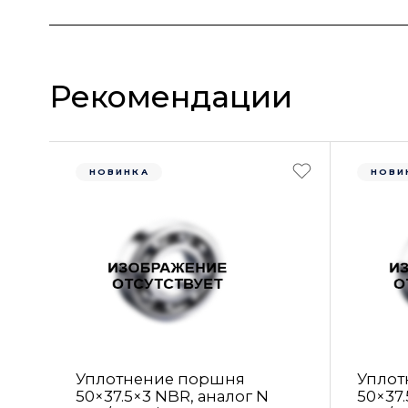
Рекомендации
НОВИНКА
НОВИ
Уплотнение поршня
Уплот
50×37.5×3 NBR, аналог N
50×37.