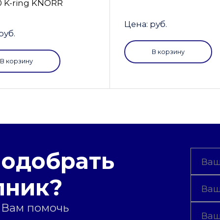
0 K-ring KNORR
Цена: руб.
руб.
В корзину
В корзину
подобрать
пник?
 Вам помочь