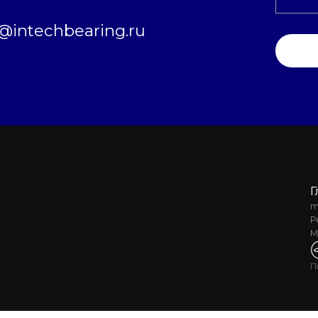
intechbearing.ru
Г
m
Р
М
П