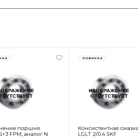
НКА
НОВИНКА
нение поршня
Консистентная смазк
5×3 FРM, аналог N
LGLT 2/0.4 SKF