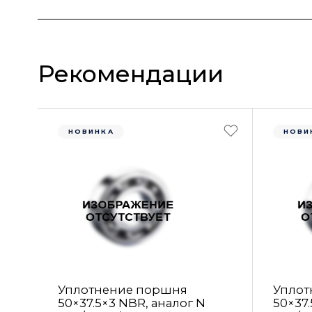
Рекомендации
НОВИНКА
НОВИ
Уплотнение поршня
Уплот
50×37.5×3 NBR, аналог N
50×37.