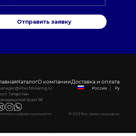
Отправить заявку
лавная
Каталог
О компании
Доставка и оплата
anager@intechbearing.ru
Ру
Россия
есп. Татарстан
амадышский тракт 56
олитика конфиденциальности
© 2023 Все права защищены