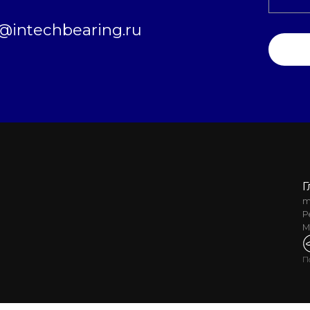
intechbearing.ru
Г
m
Р
М
П