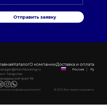
Отправить заявку
лавная
Каталог
О компании
Доставка и оплата
anager@intechbearing.ru
Ру
Россия
есп. Татарстан
амадышский тракт 56
олитика конфиденциальности
© 2023 Все права защищены