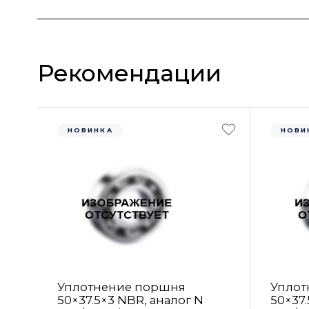
Рекомендации
НОВИНКА
НОВИ
Уплотнение поршня
Уплот
50×37.5×3 NBR, аналог N
50×37.