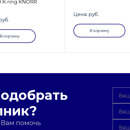
0 K-ring KNORR
Цена: руб.
руб.
В корзину
В корзину
подобрать
пник?
 Вам помочь