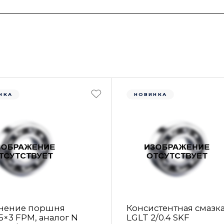
НКА
НОВИНКА
нение поршня
Консистентная смазк
5×3 FРM, аналог N
LGLT 2/0.4 SKF