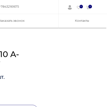
+78432161675
0
0
Заказать звонок
Контакты
0 A-
F
т.