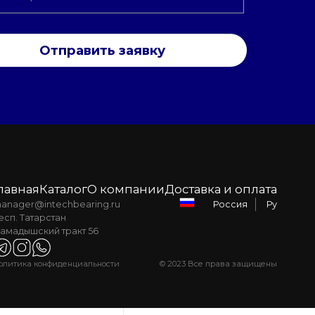
Отправить заявку
лавная
Каталог
О компании
Доставка и оплата
anager@intechbearing.ru
Ру
Россия
есп. Татарстан
амадышский тракт 56
олитика конфиденциальности
© 2023 Все права защищены