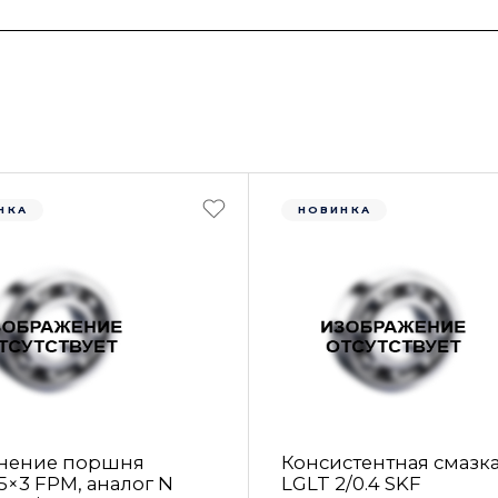
НКА
НОВИНКА
нение поршня
Консистентная смазк
5×3 FРM, аналог N
LGLT 2/0.4 SKF