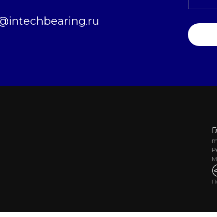
intechbearing.ru
Г
m
Р
М
П