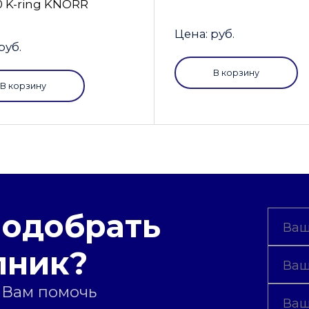
0 K-ring KNORR
Цена: руб.
руб.
В корзину
В корзину
подобрать
пник?
 Вам помочь