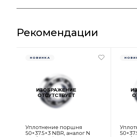
Рекомендации
НОВИНКА
НОВИ
Уплотнение поршня
Уплот
50×37.5×3 NBR, аналог N
50×37.