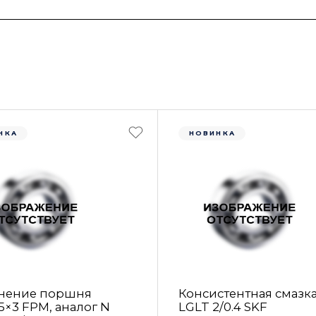
НКА
НОВИНКА
нение поршня
Консистентная смазк
5×3 FРM, аналог N
LGLT 2/0.4 SKF