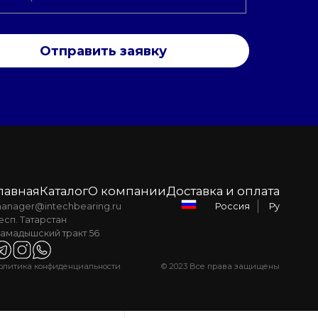
Отправить заявку
лавная
Каталог
О компании
Доставка и оплата
anager@intechbearing.ru
Ру
Россия
есп. Татарстан
амадышский тракт 56
олитика конфиденциальности
© 2023 Все права защищены