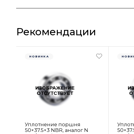
Рекомендации
НОВИНКА
НОВИ
Уплотнение поршня
Уплот
50×37.5×3 NBR, аналог N
50×37.