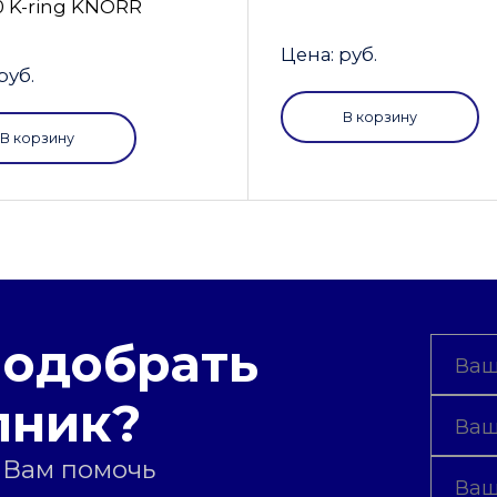
0 K-ring KNORR
Цена: руб.
руб.
В корзину
В корзину
подобрать
пник?
 Вам помочь