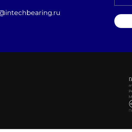
intechbearing.ru
Г
m
Р
М
П