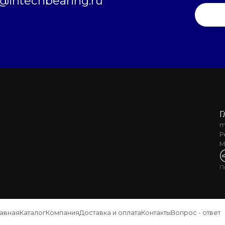
intechbearing.ru
Г
m
Р
М
П
лавная
Каталог
Компания
Доставка и оплата
Контакты
Вопрос - ответ