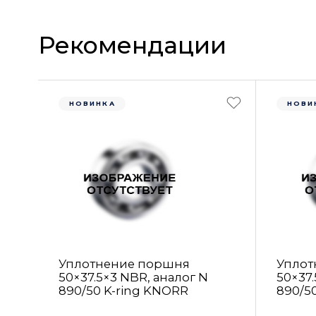
Рекомендации
НОВИНКА
НОВИ
Уплотнение поршня
Уплот
50×37.5×3 NBR, аналог N
50×37.
890/50 K-ring KNORR
890/5