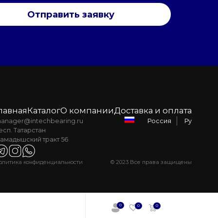
Отправить заявку
лавная
Каталог
О компании
Доставка и оплата
anager@intechbearing.ru
Ру
Россия
есп. Татарстан
амадышский тракт 56
олитика конфиденциальности
© 2023 Все права защищены
0
0
0