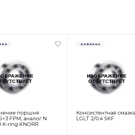
НКА
НОВИНКА
нение поршня
Консистентная смазк
5×3 FРM, аналог N
LGLT 2/0.4 SKF
0 K-ring KNORR