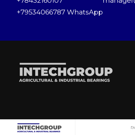
+78432160107
manager@
+79534066787 WhatsApp
Г