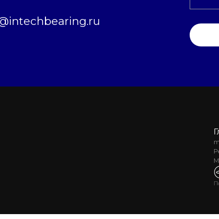
intechbearing.ru
Г
m
Р
М
П