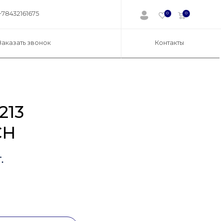
+78432161675
0
0
Заказать звонок
Контакты
213
CH
.