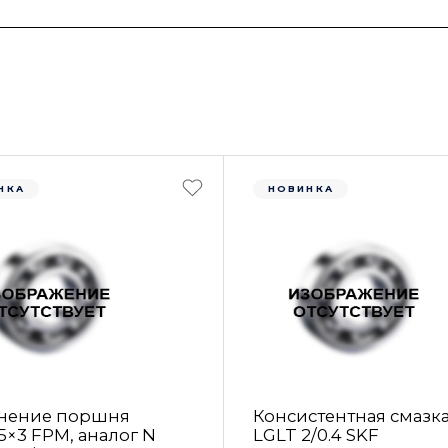
НКА
НОВИНКА
нение поршня
Консистентная смазк
5×3 FРM, аналог N
LGLT 2/0.4 SKF