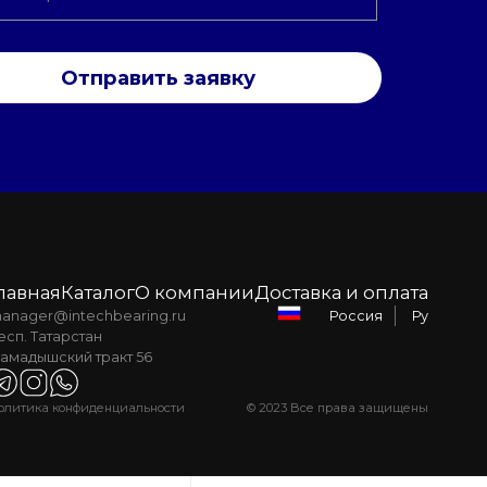
Отправить заявку
лавная
Каталог
О компании
Доставка и оплата
anager@intechbearing.ru
Ру
Россия
есп. Татарстан
амадышский тракт 56
олитика конфиденциальности
© 2023 Все права защищены