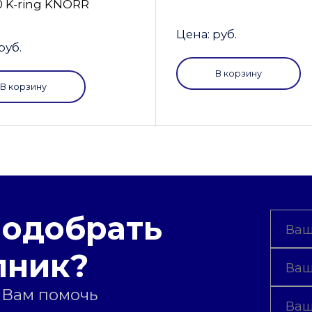
0 K-ring KNORR
Цена: руб.
руб.
В корзину
В корзину
подобрать
пник?
 Вам помочь