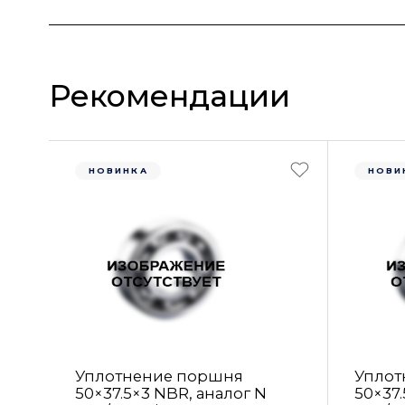
Рекомендации
НОВИНКА
НОВИ
Уплотнение поршня
Уплот
50×37.5×3 NBR, аналог N
50×37.