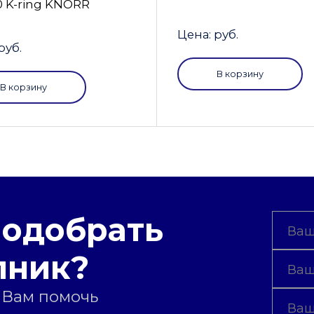
0 K-ring KNORR
Цена: руб.
руб.
В корзину
В корзину
подобрать
пник?
 Вам помочь