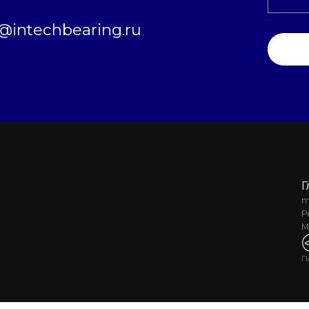
intechbearing.ru
Г
m
Р
М
П