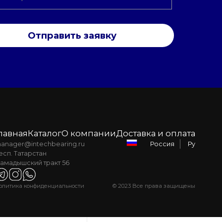
Отправить заявку
лавная
Каталог
О компании
Доставка и оплата
anager@intechbearing.ru
Ру
Россия
есп. Татарстан
амадышский тракт 56
олитика конфиденциальности
© 2023 Все права защищены