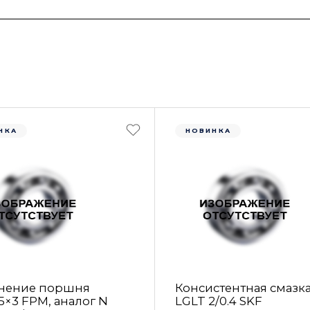
НКА
НОВИНКА
нение поршня
Консистентная смазк
5×3 FРM, аналог N
LGLT 2/0.4 SKF