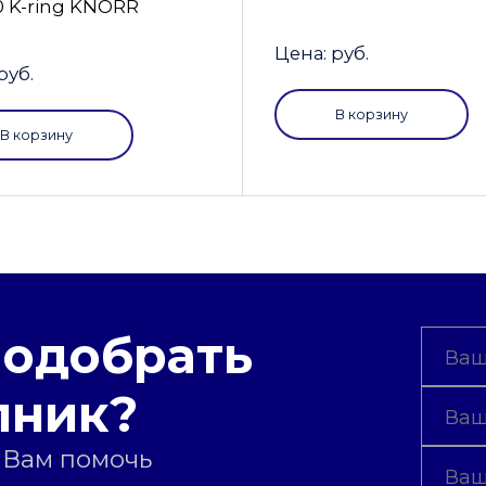
0 K-ring KNORR
Цена: руб.
руб.
В корзину
В корзину
подобрать
пник?
 Вам помочь