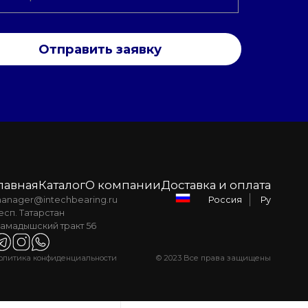
Отправить заявку
лавная
Каталог
О компании
Доставка и оплата
anager@intechbearing.ru
Ру
Россия
есп. Татарстан
амадышский тракт 56
олитика конфиденциальности
© 2023 Все права защищены