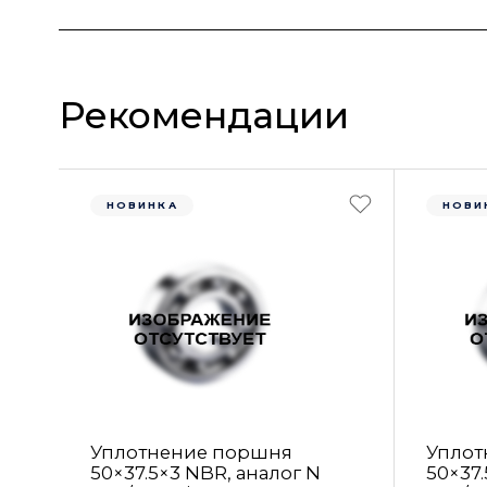
Рекомендации
НОВИНКА
НОВИ
Уплотнение поршня
Уплот
50×37.5×3 NBR, аналог N
50×37.