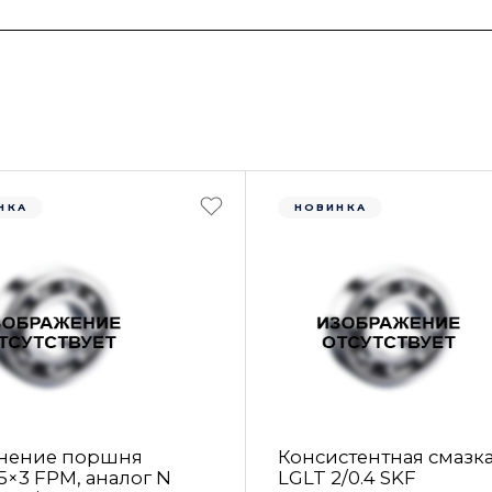
НКА
НОВИНКА
нение поршня
Консистентная смазк
5×3 FРM, аналог N
LGLT 2/0.4 SKF