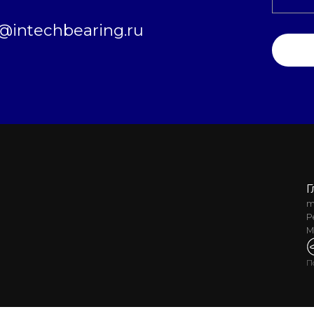
intechbearing.ru
Г
m
Р
М
П