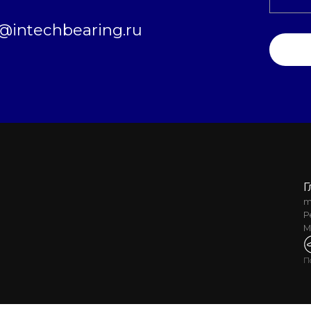
intechbearing.ru
Г
m
Р
М
П