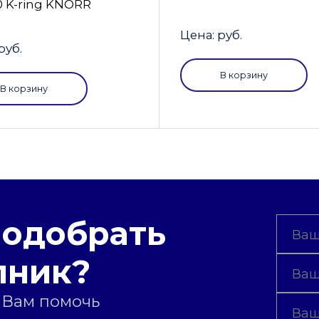
0 K-ring KNORR
Цена: руб.
руб.
В корзину
В корзину
подобрать
пник?
 Вам помочь