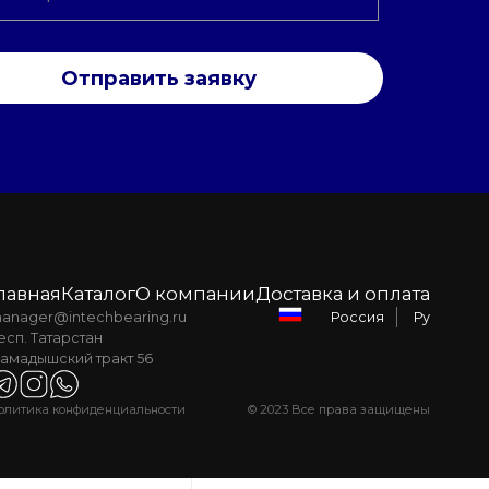
Отправить заявку
лавная
Каталог
О компании
Доставка и оплата
anager@intechbearing.ru
Ру
Россия
есп. Татарстан
амадышский тракт 56
олитика конфиденциальности
© 2023 Все права защищены