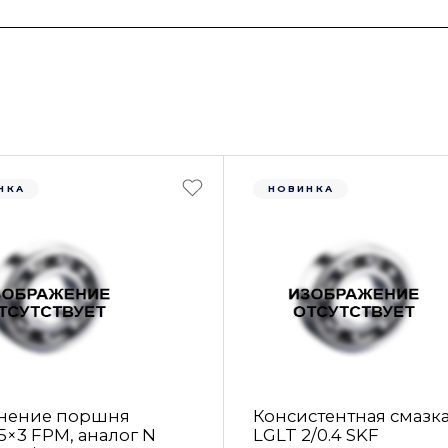
НКА
НОВИНКА
нение поршня
Консистентная смазк
5×3 FРM, аналог N
LGLT 2/0.4 SKF