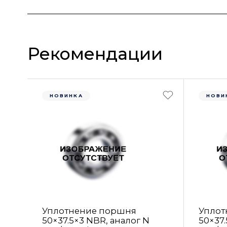
Рекомендации
НОВИНКА
НОВИ
Уплотнение поршня
Уплот
50×37.5×3 NBR, аналог N
50×37.