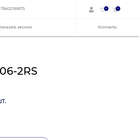
+78432161675
0
0
Заказать звонок
Контакты
06-2RS
т.