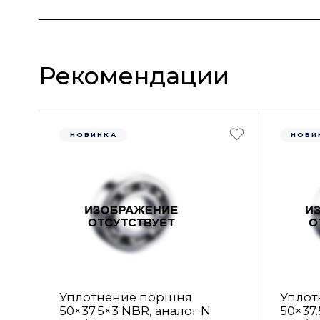
Рекомендации
НОВИНКА
НОВИ
Уплотнение поршня
Уплот
50×37.5×3 NBR, аналог N
50×37.