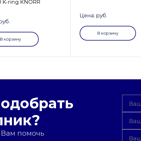
0 K-ring KNORR
Цена: руб.
руб.
В корзину
В корзину
подобрать
пник?
 Вам помочь