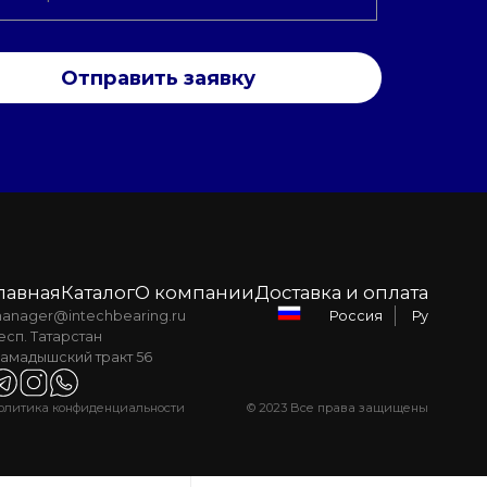
Отправить заявку
лавная
Каталог
О компании
Доставка и оплата
anager@intechbearing.ru
Ру
Россия
есп. Татарстан
амадышский тракт 56
олитика конфиденциальности
© 2023 Все права защищены