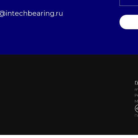
intechbearing.ru
Г
m
Р
М
П