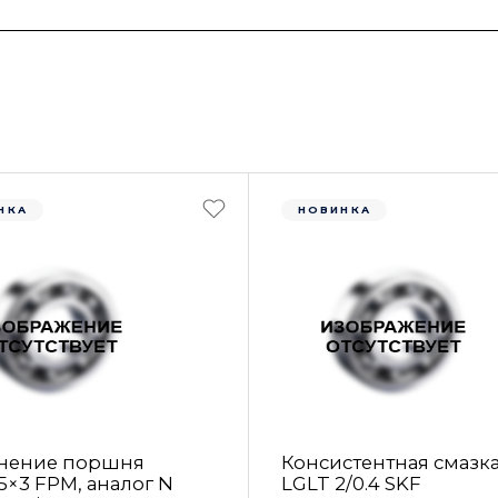
НКА
НОВИНКА
нение поршня
Консистентная смазк
5×3 FРM, аналог N
LGLT 2/0.4 SKF