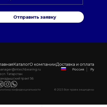
Отправить заявку
лавная
Каталог
О компании
Доставка и оплата
anager@intechbearing.ru
Ру
Россия
есп. Татарстан
амадышский тракт 56
олитика конфиденциальности
© 2023 Все права защищены