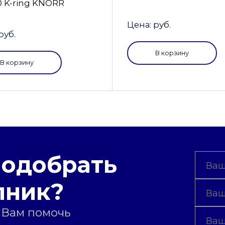
0 K-ring KNORR
Цена: руб.
руб.
В корзину
В корзину
подобрать
пник?
 Вам помочь