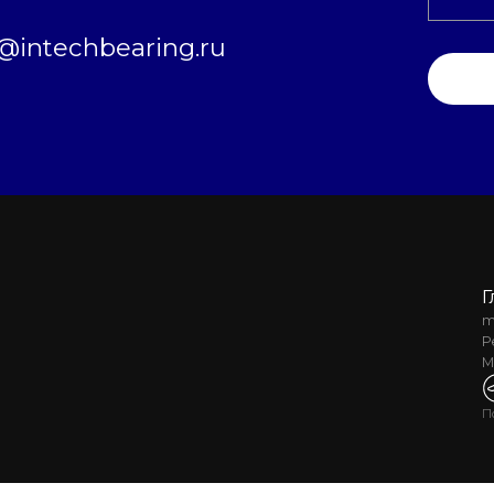
intechbearing.ru
Г
m
Р
М
П