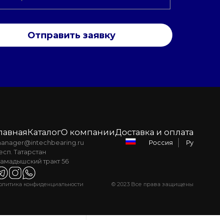
Отправить заявку
лавная
Каталог
О компании
Доставка и оплата
anager@intechbearing.ru
Ру
Россия
есп. Татарстан
амадышский тракт 56
олитика конфиденциальности
© 2023 Все права защищены