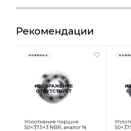
Рекомендации
НОВИНКА
НОВИ
Уплотнение поршня
Уплот
50×37.5×3 NBR, аналог N
50×37.