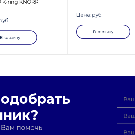
0 K-ring KNORR
Цена: руб.
руб.
В корзину
В корзину
подобрать
пник?
 Вам помочь