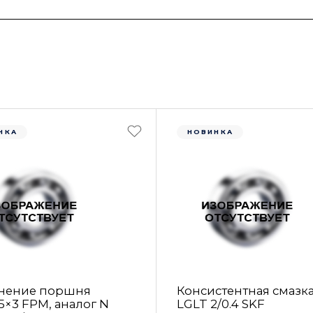
НКА
НОВИНКА
нение поршня
Консистентная смазк
5×3 FРM, аналог N
LGLT 2/0.4 SKF