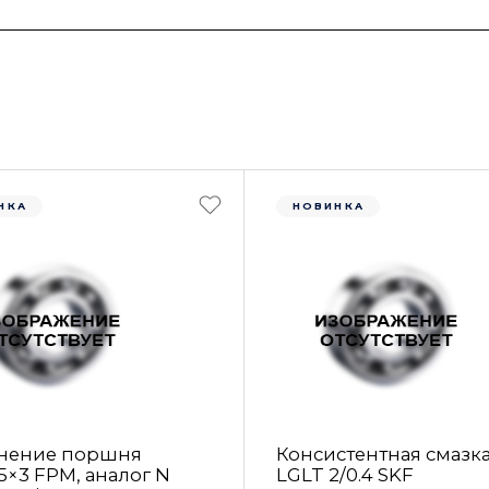
НКА
НОВИНКА
нение поршня
Консистентная смазк
5×3 FРM, аналог N
LGLT 2/0.4 SKF