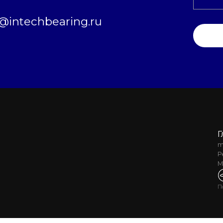
intechbearing.ru
Г
m
Р
М
П