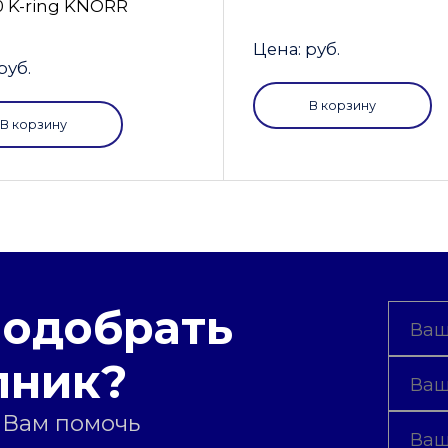
0 K-ring KNORR
Цена: руб.
руб.
В корзину
В корзину
подобрать
пник?
 Вам помочь