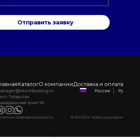
Отправить заявку
лавная
Каталог
О компании
Доставка и оплата
anager@intechbearing.ru
Ру
Россия
есп. Татарстан
амадышский тракт 56
олитика конфиденциальности
© 2023 Все права защищены