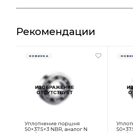
Рекомендации
НОВИНКА
НОВИ
Уплотнение поршня
Уплот
50×37.5×3 NBR, аналог N
50×37.