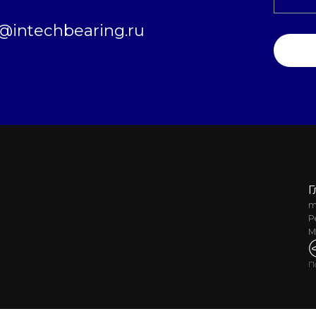
intechbearing.ru
Г
m
Р
М
П