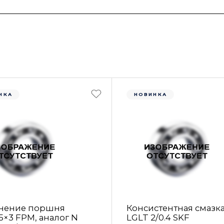
НКА
НОВИНКА
нение поршня
Консистентная смазк
5×3 FРM, аналог N
LGLT 2/0.4 SKF