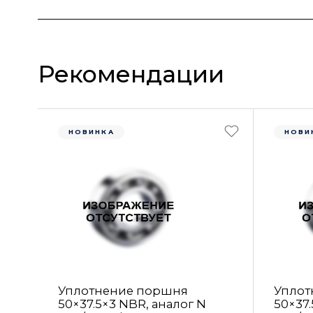
Рекомендации
НОВИНКА
НОВИ
Уплотнение поршня
Уплот
50×37.5×3 NBR, аналог N
50×37.