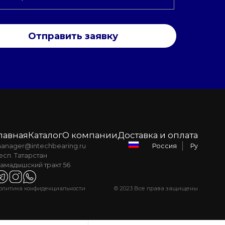
Отправить заявку
лавная
Каталог
О компании
Доставка и оплата
anager@intechbearing.ru
Ру
Россия
есп. Татарстан
амадышский тракт 56
олитика конфиденциальности
© 2023 Все права защищены