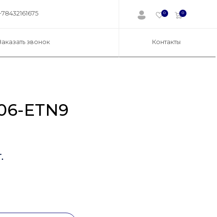
+78432161675
0
0
Заказать звонок
Контакты
06-ETN9
.